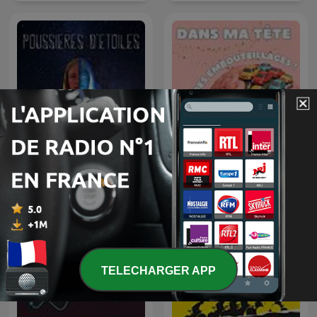
Dans ma tête, y’a des
Poussières d'étoiles
embouteillages ! Bulles de
calme pour cerveaux
agités
TELECHARGER APP