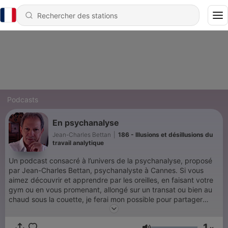
Podcasts
En psychanalyse
Jean-Charles Bettan
|
186 - Illusions et désillusions du
travail analytique
Un podcast consacré à l’univers de la psychanalyse, proposé
par Jean-Charles Bettan, psychanalyste à Cannes. Si vous
aimez découvrir et apprendre par les oreilles, en faisant votre
gym ou en vous promenant, allongé sur un transat ou bien au
chaud sous la couette, je ferai mon possible pour partager
avec vous toutes les saveurs de la psychanalyse.
1