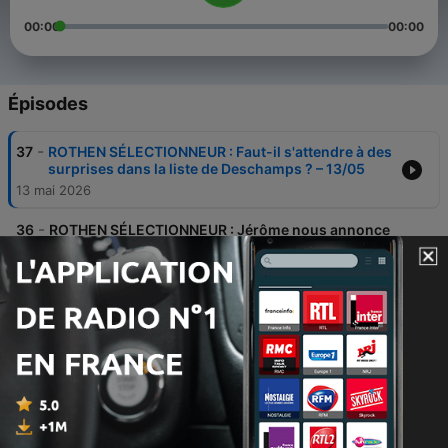
00:00
00:00
Épisodes
-
37
ROTHEN SÉLECTIONNEUR : Faut-il s'attendre à des
surprises dans la liste de Deschamps ? – 13/05
13 mai 2026
-
36
ROTHEN SÉLECTIONNEUR : Jérôme nous annonce
sa liste finale pour la Coupe du monde 2026 ! –
13/05
13 mai 2026
-
35
ROTHEN SELECTIONNEUR : Lepaul doit-il avoir sa
chance en Bleu ? – 11/05
11 mai 2026
-
34
ROTHEN SELECTIONNEUR : Dembele / Olise : qui
est le plus fort actuellement ? – 04/05
Mon, 4 May 2026 18:13:04 +0000