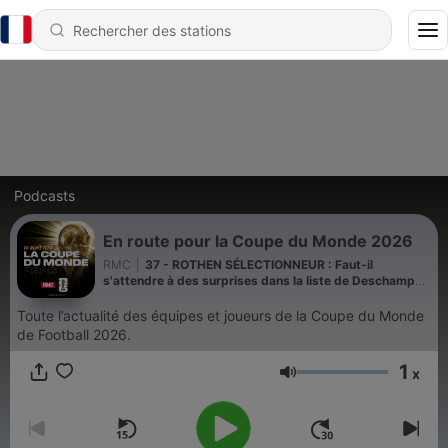
Podcasts
En route pour la Coupe du Monde 2026
RMC
|
37 - ROTHEN SÉLECTIONNEUR : Faut-il
s'attendre à des surprises dans la liste de Deschamps
? – 13/05
Toute l’actualité des équipes et joueurs de la Coupe du Monde
de Football 2026.
1
x
Volume