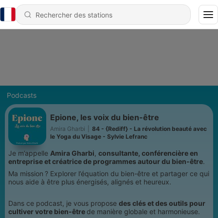
Podcasts
Epione, les voix du bien-être
Amira Gharbi
|
84 - {Rediff} - La révolution beauté avec
le Yoga du Visage - Sylvie Lefranc
Je m’appelle
Amira Gharbi
,
consultante, conférencière en
entreprise et créatrice de programmes autour du bien-être
.
Ma mission ? Explorer l’équation du bien-être et partager ce qui
nous aide à être plus énergisés, alignés et heureux.
Dans ce podcast, je vous propose
des clés et des outils pour
cultiver votre bien-être
de manière globale et harmonieuse.