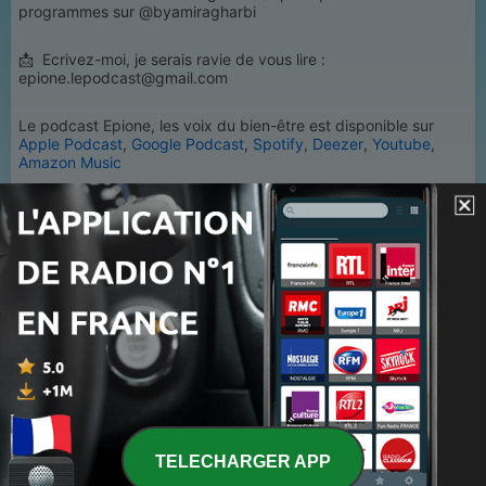
programmes sur @byamiragharbi
📩 Ecrivez-moi, je serais ravie de vous lire :
epione.lepodcast@gmail.com
Le podcast Epione, les voix du bien-être est disponible sur
Apple Podcast
,
Google Podcast
,
Spotify
,
Deezer
,
Youtube
,
Amazon Music
Hébergé par Acast. Visitez
acast.com/privacy
pour plus
d'informations.
1
x
Volume
00:00
00:00
TELECHARGER APP