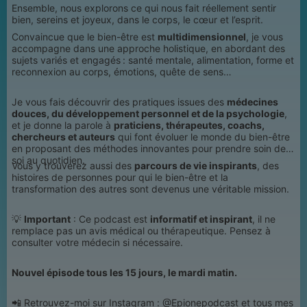
Ensemble, nous explorons ce qui nous fait réellement sentir
bien, sereins et joyeux, dans le corps, le cœur et l’esprit.
Convaincue que le bien-être est
multidimensionnel
, je vous
accompagne dans une approche holistique, en abordant des
sujets variés et engagés : santé mentale, alimentation, forme et
reconnexion au corps, émotions, quête de sens…
Je vous fais découvrir des pratiques issues des
médecines
douces, du développement personnel et de la psychologie
,
et je donne la parole à
praticiens, thérapeutes, coachs,
chercheurs et auteurs
qui font évoluer le monde du bien-être
en proposant des méthodes innovantes pour prendre soin de
soi au quotidien.
Vous y trouverez aussi des
parcours de vie inspirants
, des
histoires de personnes pour qui le bien-être et la
transformation des autres sont devenus une véritable mission.
💡
Important
: Ce podcast est
informatif et inspirant
, il ne
remplace pas un avis médical ou thérapeutique. Pensez à
consulter votre médecin si nécessaire.
Nouvel épisode tous les 15 jours, le mardi matin.
📲 Retrouvez-moi sur Instagram : @Epionepodcast et tous mes