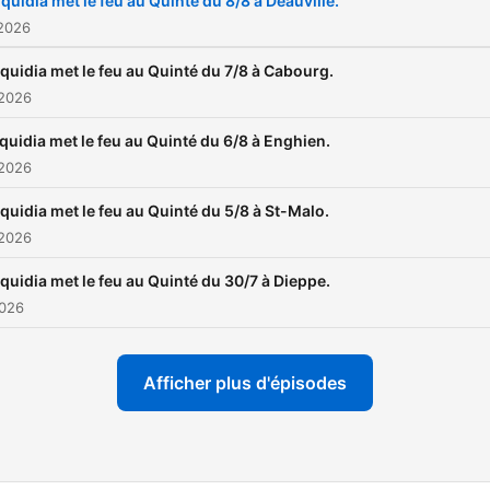
quidia met le feu au Quinté du 8/8 à Deauville.
podcast sur votre platefor
 2026
préférée : Deezer
quidia met le feu au Quinté du 7/8 à Cabourg.
(https://equid.la/3zV064t) 
 2026
Spotify
quidia met le feu au Quinté du 6/8 à Enghien.
(https://equid.la/3Otw1NC)
 2026
Apple Podcast
(https://equid.la/3QH0Iko)
quidia met le feu au Quinté du 5/8 à St-Malo.
 2026
Hébergé par Ausha. Visite
ausha.co/fr/politique-de-
quidia met le feu au Quinté du 30/7 à Dieppe.
confidentialite pour plus
2026
d'informations.
Afficher plus d'épisodes