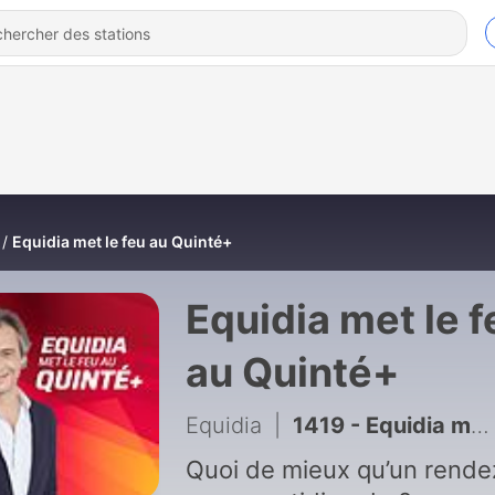
Equidia met le feu au Quinté+
Equidia met le f
au Quinté+
Equidia
|
1419 - Equidia met le feu au Quinté du 8/8 à Deauville.
Quoi de mieux qu’un rende