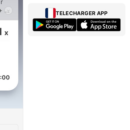
r
+ ?
TELECHARGER APP
ous
 au
1
x
t :
 Un
 la
eu
:00
rse
xpert
 de