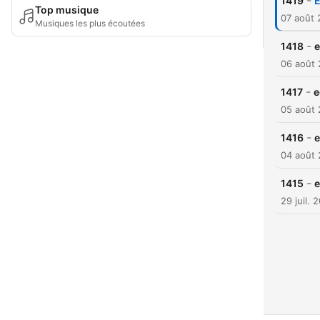
-
1419
E
Top musique
07 août
Musiques les plus écoutées
-
1418
e
06 août
-
1417
e
05 août
-
1416
e
04 août
-
1415
e
29 juil. 