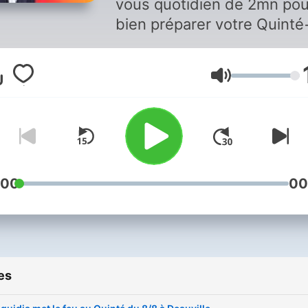
vous quotidien de 2mn pou
bien préparer votre Quinté
⏱️ Les experts d’Equidia v
proposent de mettre le feu
Volume
Quinté+ chaque jour. Au
programme : 🟢 Un feu ver
le cheval qu’il faut jouer, à
minima dans un couplé 🟠
feu orange : le bel outsider,
belle cote du jour. 🔴 Un f
:00
00
rouge : la rayure de la cou
📝 Le ticket Quinté+ de l’e
En 2 minutes, nos experts
vous donnent les conseils
es
jeu pour mettre le feu au
Quinté+ ! Retrouvez notre