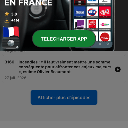
-
3168
Incendies : « On peut s'attendre encore à un
mois d'août qui va être terrible » selon Olivier
Beaumont
29 juil. 2026
-
3167
Incendies : « Le changement climatique va
TELECHARGER APP
coûter très cher, tout le monde devra participer
» selon Anne de Guigné
28 juil. 2026
-
3166
Incendies : « Il faut vraiment mettre une somme
conséquente pour affronter ces enjeux majeurs
», estime Olivier Beaumont
27 juil. 2026
Afficher plus d'épisodes