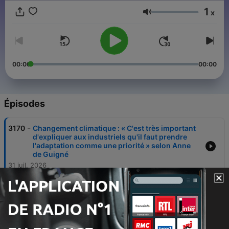
1
x
Volume
00:00
00:00
Épisodes
-
3170
Changement climatique : « C'est très important
d'expliquer aux industriels qu'il faut prendre
l'adaptation comme une priorité » selon Anne
de Guigné
31 juil. 2026
-
3169
Incendies : « L'Etat ne s'est pas adapté
suffisamment rapidement à cette nouvelle
menace » estime Nicolas Baverez, avocat,
économiste et historien
30 juil. 2026