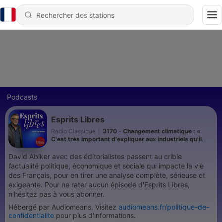
Podcasts
Esprits Libres
Radio Classique
|
3170 - Changement climatique : «
C'est très important d'expliquer aux industriels qu'il
faut prendre l'adaptation comme une priorité » selon
Anne de Guigné
David Abiker avec des éditorialistes passent au crible
l’actualité politique, économique et sociale qui impacte la vie
des Français, pour en tirer une analyse complète, sérieuse et
exigeante. Pour ne rater aucun épisode d'Esprits Libres,
n'hésitez pas à vous abonner.
Hébergé par Audiomeans. Visitez
audiomeans.fr/politique-de-
confidentialite
pour plus d'informations.