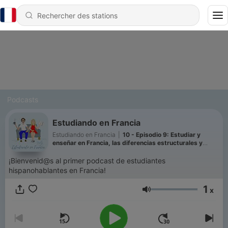
Podcasts
Estudiando en Francia
Estudiando en Francia
|
10 - Episodio 9: Estudiar y
enseñar en Francia, las diferencias estructurales y
metodológicas con Latinoamérica
¡Bienvenid@s al primer podcast de estudiantes
hispanohablantes en Francia!
1
x
Volume