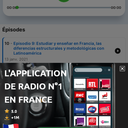
00:00
00:00
Épisodes
-
10
Episodio 9: Estudiar y enseñar en Francia, las
diferencias estructurales y metodológicas con
Latinoamérica
13 janv. 2021
-
9
Episodio 8: La vida de músico y estudiante en
Francia.
15 déc. 2020
-
8
Episodio 7: Médicos latinos en Francia, ¿es
posible?
05 déc. 2020
-
7
Episodio 6: De estudiante a trabajador, ¿cómo dar
ese salto?
22 nov. 2020