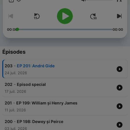
x
cronologică.
Volume
00:00
00:00
Épisodes
-
203
EP 201: André Gide
24 juil. 2026
-
202
Episod special
17 juil. 2026
-
201
EP 199: William și Henry James
11 juil. 2026
-
200
EP 198: Dewey și Peirce
03 juil. 2026