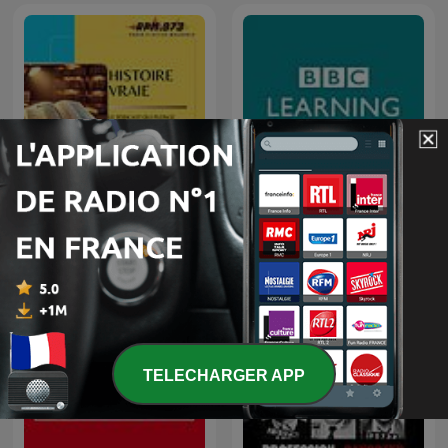
Histoire Vraie
BBC 随身英语
TELECHARGER APP