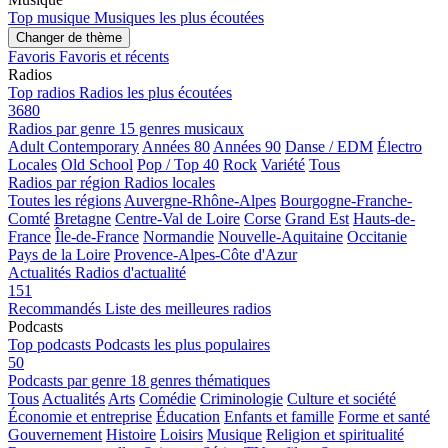
Top musique
Musiques les plus écoutées
Changer de thème
Favoris
Favoris et récents
Radios
Top radios
Radios les plus écoutées
3680
Radios par genre
15 genres musicaux
Adult Contemporary
Années 80
Années 90
Danse / EDM
Électro
Locales
Old School
Pop / Top 40
Rock
Variété
Tous
Radios par région
Radios locales
Toutes les régions
Auvergne-Rhône-Alpes
Bourgogne-Franche-
Comté
Bretagne
Centre-Val de Loire
Corse
Grand Est
Hauts-de-
France
Île-de-France
Normandie
Nouvelle-Aquitaine
Occitanie
Pays de la Loire
Provence-Alpes-Côte d'Azur
Actualités
Radios d'actualité
151
Recommandés
Liste des meilleures radios
Podcasts
Top podcasts
Podcasts les plus populaires
50
Podcasts par genre
18 genres thématiques
Tous
Actualités
Arts
Comédie
Criminologie
Culture et société
Économie et entreprise
Éducation
Enfants et famille
Forme et santé
Gouvernement
Histoire
Loisirs
Musique
Religion et spiritualité