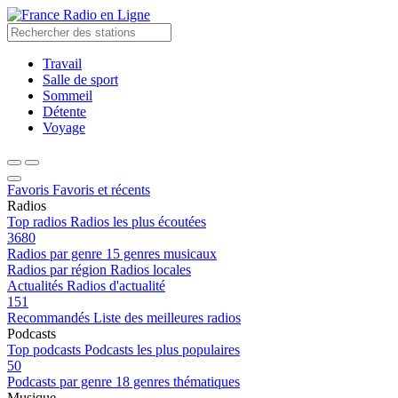
Radio en Ligne
Travail
Salle de sport
Sommeil
Détente
Voyage
Favoris
Favoris et récents
Radios
Top radios
Radios les plus écoutées
3680
Radios par genre
15 genres musicaux
Radios par région
Radios locales
Actualités
Radios d'actualité
151
Recommandés
Liste des meilleures radios
Podcasts
Top podcasts
Podcasts les plus populaires
50
Podcasts par genre
18 genres thématiques
Musique