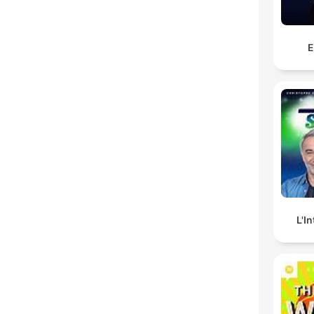
E
L'I