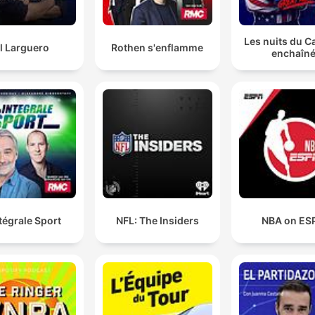
Les nuits du C
l Larguero
Rothen s'enflamme
enchaîn
ntégrale Sport
NFL: The Insiders
NBA on ES