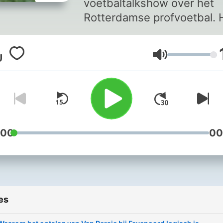
voetbaltalkshow over het
Rotterdamse profvoetbal. 
kan je elke aflevering
terugluisteren.
Volume
:00
00
es