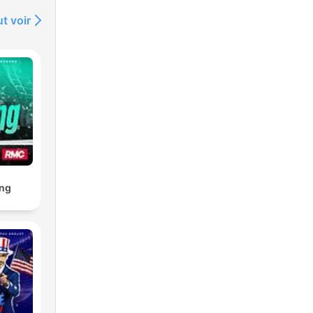
t voir
ng