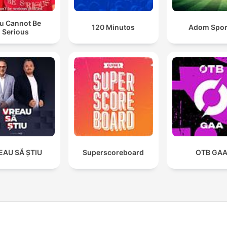
u Cannot Be
120 Minutos
Adom Spor
Serious
EAU SĂ ȘTIU
Superscoreboard
OTB GA