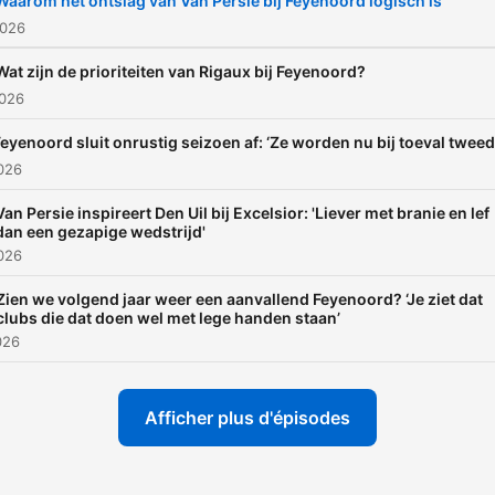
Waarom het ontslag van Van Persie bij Feyenoord logisch is
2026
Wat zijn de prioriteiten van Rigaux bij Feyenoord?
2026
eyenoord sluit onrustig seizoen af: ‘Ze worden nu bij toeval tweed
026
Van Persie inspireert Den Uil bij Excelsior: 'Liever met branie en lef
dan een gezapige wedstrijd'
026
Zien we volgend jaar weer een aanvallend Feyenoord? ‘Je ziet dat
clubs die dat doen wel met lege handen staan’
026
Afficher plus d'épisodes