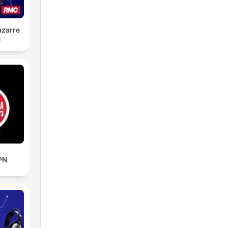
azarre
é
PN