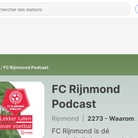
FC Rijnmond Podcast
FC Rijnmond
Podcast
Rijnmond
|
2273 - Waarom het ontslag van Van Persie bij Feyenoord logisch is
FC Rijnmond is dé