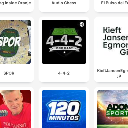
g Inside Oranje
Audio Chess
El Pulso del F
KieftJansenEg
SPOR
4-4-2
jp