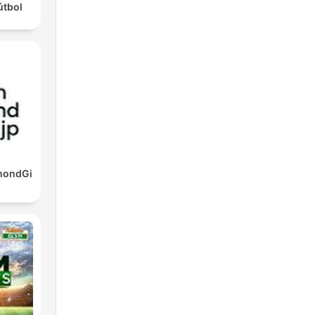
útbol
mondGi