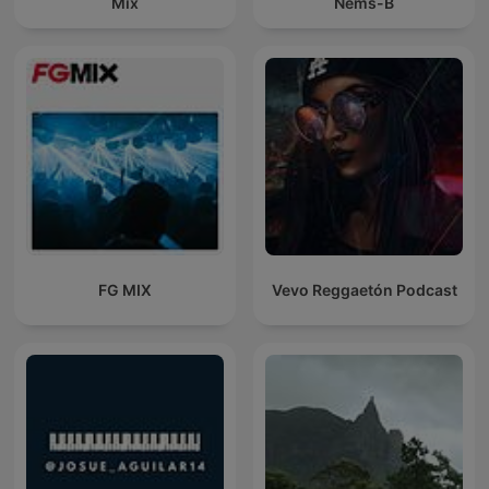
Mix
Nems-B
FG MIX
Vevo Reggaetón Podcast