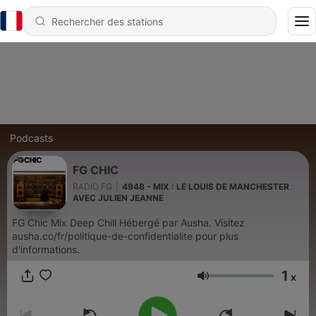
Podcasts
FG CHIC
RADIO FG
|
4948 - MIX : LE LOUIS DE MANCHESTER
AVEC JULIEN JEANNE
FG Chic Mix Deep Chill Hébergé par Ausha. Visitez
ausha.co/fr/politique-de-confidentialite pour plus
d'informations.
1
x
Volume