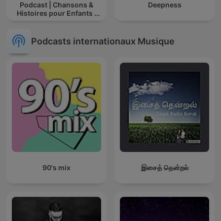
Podcast | Chansons &
Deepness
Histoires pour Enfants |
Contes & Comptines
Ludiques 2025 |
Apprendre à Chanter
Podcasts internationaux Musique
Compte
90's mix
இசைத் தென்றல்