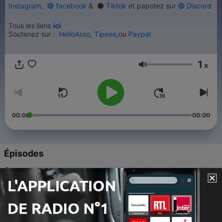
Instagram
,
🔵
facebook
&
⚫
Tiktok
et papotez sur
🟣
Discord
Tous les liens
ici
Soutenez sur :
HelloAsso
,
Tipeee
,ou
Paypal
1
x
Volume
00:00
00:00
Épisodes
-
991
La fin de la puissance de Ninive annoncée •
vendredi 07 août • Lecture & commentaire
07 août 2026
-
990
Dieu ne t’envoie pas les croix, il les porte avec toi