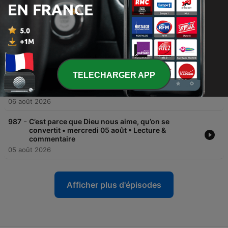
• vendredi 07 août • Évangile du jour &
commentaire
07 août 2026
-
989
Transfiguration du Seigneur - Fête • jeudi 06
août • Lecture & commentaire
06 août 2026
TELECHARGER APP
-
988
Transfiguration du Seigneur - Fête • jeudi 06
août • Évangile du jour & commentaire
06 août 2026
-
987
C’est parce que Dieu nous aime, qu’on se
convertit • mercredi 05 août • Lecture &
commentaire
05 août 2026
Afficher plus d'épisodes