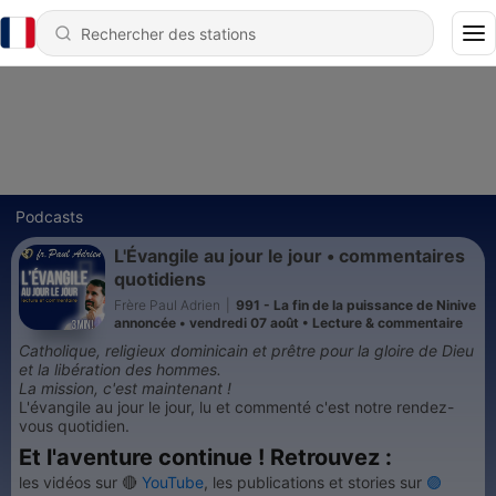
Podcasts
L'Évangile au jour le jour • commentaires
quotidiens
Frère Paul Adrien
|
991 - La fin de la puissance de Ninive
annoncée • vendredi 07 août • Lecture & commentaire
Catholique, religieux dominicain et prêtre pour la gloire de Dieu
et la libération des hommes.
La mission, c'est maintenant !
L'évangile au jour le jour, lu et commenté c'est notre rendez-
vous quotidien.
Et l'aventure continue ! Retrouvez :
les vidéos sur
🔴
YouTube
, les publications et stories sur
🟣