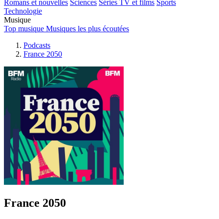
Romans et nouvelles
Sciences
Séries TV et films
Sports
Technologie
Musique
Top musique
Musiques les plus écoutées
Podcasts
France 2050
France 2050