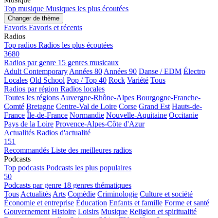
Top musique
Musiques les plus écoutées
Changer de thème
Favoris
Favoris et récents
Radios
Top radios
Radios les plus écoutées
3680
Radios par genre
15 genres musicaux
Adult Contemporary
Années 80
Années 90
Danse / EDM
Électro
Locales
Old School
Pop / Top 40
Rock
Variété
Tous
Radios par région
Radios locales
Toutes les régions
Auvergne-Rhône-Alpes
Bourgogne-Franche-
Comté
Bretagne
Centre-Val de Loire
Corse
Grand Est
Hauts-de-
France
Île-de-France
Normandie
Nouvelle-Aquitaine
Occitanie
Pays de la Loire
Provence-Alpes-Côte d'Azur
Actualités
Radios d'actualité
151
Recommandés
Liste des meilleures radios
Podcasts
Top podcasts
Podcasts les plus populaires
50
Podcasts par genre
18 genres thématiques
Tous
Actualités
Arts
Comédie
Criminologie
Culture et société
Économie et entreprise
Éducation
Enfants et famille
Forme et santé
Gouvernement
Histoire
Loisirs
Musique
Religion et spiritualité