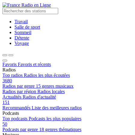
Radio en Ligne
Travail
Salle de sport
Sommeil
Détente
Voyage
Favoris
Favoris et récents
Radios
Top radios
Radios les plus écoutées
3680
Radios par genre
15 genres musicaux
Radios par région
Radios locales
Actualités
Radios d'actualité
151
Recommandés
Liste des meilleures radios
Podcasts
Top podcasts
Podcasts les plus populaires
50
Podcasts par genre
18 genres thématiques
Musique