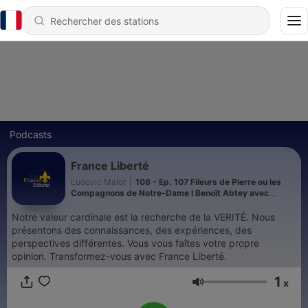
Podcasts
France Liberté
Ludovic Malot
|
108 - Ep. 107 Fileurs de Pierre ou les
Compagnons de Notre-Dame I Benoît Abtey avec
Ludovic Malot
Notre valeur cardinale est la recherche de la VERITÉ. Nous
présentons des connaissances, des expériences, des
perspectives différentes. Vous vous faîtes votre propre
opinion. Transformez-vous avec France Liberté.
1
x
Volume