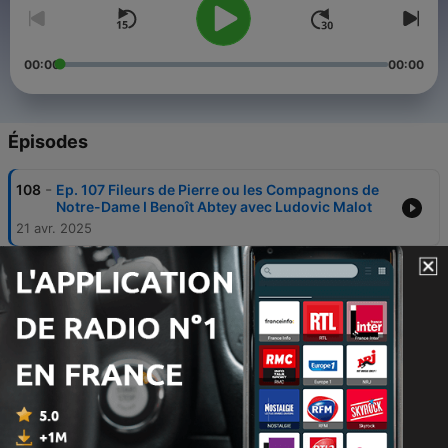
00:00
00:00
Épisodes
-
108
Ep. 107 Fileurs de Pierre ou les Compagnons de
Notre-Dame I Benoît Abtey avec Ludovic Malot
21 avr. 2025
-
107
Ep.106 Macron à Notre Dame, chute de la Syrie,
l’accélération du chaos mondialiste ! La Matinale |
Ludovic Malot | Géopolitique Profonde
14 déc. 2024
-
106
Ep.105 La vérité éclate enfin ! Tout sur l’attentat
de Notre-Dame | Ludovic Malot | GPTV
14 déc. 2024
-
105
Ep.104 "L'Attentat de Notre Dame" avec Ludovic