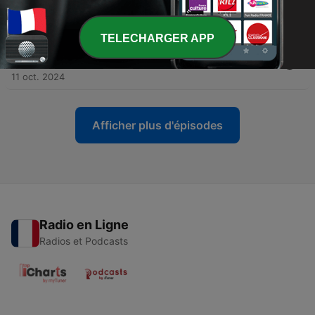
Malot - Libre Journal Radio Courtoisie
14 déc. 2024
TELECHARGER APP
-
104
Ep. 103 Claude Jarry des Loges - Astrologie
perspectives année 2025 avec Ludovic Malot
11 oct. 2024
Afficher plus d'épisodes
Radio en Ligne
Radios et Podcasts