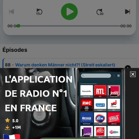
00:00
00:00
Épisodes
-
88
Warum denken Männer nicht?! (Streit eskaliert)
02 août 2026
-
87
Sorry!
26 juil. 2026
-
86
Unangenehme Fan-Begegnung 🙄
19 juil. 2026
-
85
Ich dachte, ich muss sterben. Mitten im größten
Erfolg.
12 juil. 2026