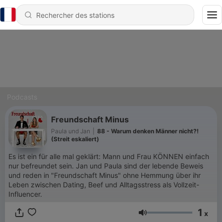
Podcasts
Freundschaft Minus
Paula und Jan
|
88 - Warum denken Männer nicht?!
(Streit eskaliert)
Es ist ein für alle mal geklärt: Mann und Frau KÖNNEN einfach
nur befreundet sein. Jan und Paula sind der lebende Beweis
und reden in "Freundschaft Minus" ohne Hemmung über ihr
Leben zwischen Dating, Beef und Alltagsstress als Vollzeit-
Influencer.
1
x
Volume