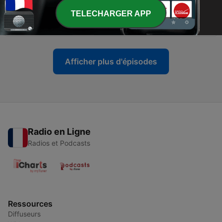
TELECHARGER APP
-
84
Früher war wirklich gar nichts besser!
05 juil. 2026
Afficher plus d'épisodes
Radio en Ligne
Radios et Podcasts
Ressources
Diffuseurs