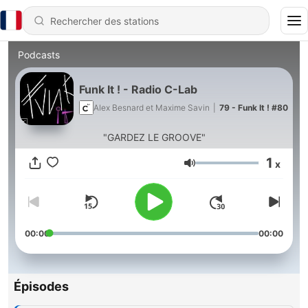
Podcasts
Funk It ! - Radio C-Lab
Alex Besnard et Maxime Savin
|
79 - Funk It ! #80
"GARDEZ LE GROOVE"
1
x
Volume
00:00
00:00
Épisodes