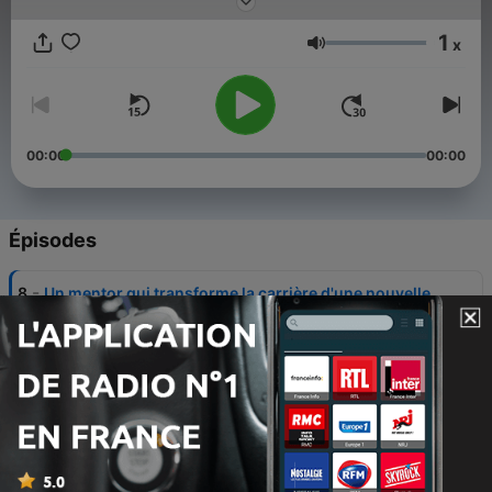
œuvre. Artiste discret mais influent, l'héritage musical de Jean-
Jacques Goldman continue de résonner malgré son retrait de
1
la vie publique.
x
Volume
00:00
00:00
Épisodes
-
8
Un mentor qui transforme la carrière d'une nouvelle
génération d'artistes (8/8)
05 juin 2025
-
7
De Johnny Hallyday à Céline Dion, des titres
emblématiques pour d'autres (7/8)
05 juin 2025
-
6
Des chansons qui racontent la société, quitte à
choquer (6/8)