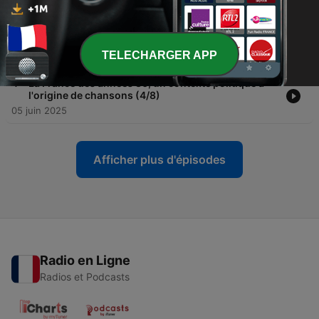
05 juin 2025
-
5
Un chanteur toujours plus engagé (5/8)
TELECHARGER APP
05 juin 2025
-
4
La France des années 80, un contexte politique à
l'origine de chansons (4/8)
05 juin 2025
Afficher plus d'épisodes
Radio en Ligne
Radios et Podcasts