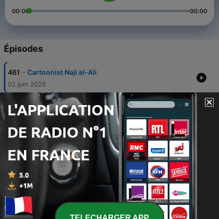
00:00
00:00
Épisodes
-
461
Cartoonist Naji al-Ali
02 juin 2026
-
460
Cleopatra picked by Kate Williams
01 juin 2026
-
459
Ade Edmondson on singer Sandy Denny
19 mai 2026
-
458
Tony Garnett picked by Harry Bradbeer
19 mai 2026
-
457
Peter Cook picked by Jon Harvey aka Count
Binface
19 mai 2026
TELECHARGER APP