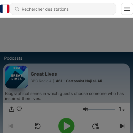
Podcasts
Great Lives
BBC Radio 4
|
461 - Cartoonist Naji al-Ali
Biographical series in which guests choose someone who has
inspired their lives.
1
x
Volume