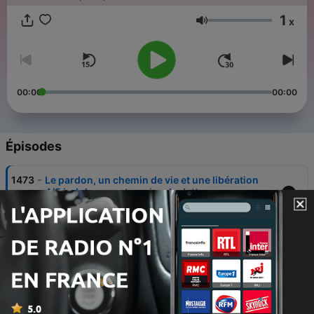
1
x
Volume
00:00
00:00
Épisodes
-
1473
Le pardon, un chemin de vie et une libération
4/5 indulgence et remise de dette
05 août 2026
-
1472
Le pardon, un chemin de vie et une libération
3/5 Le pardon comme sacrement
04 août 2026
-
1471
Le pardon, un chemin de vie et une libération
2/5 Que peut-on pardonner ?