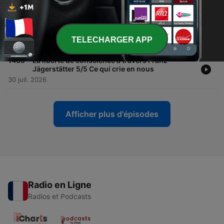
03 août 2026
-
1470
Le pardon, un chemin de vie et une libération
1/5 Pardonner comme Jésus
TELECHARGER APP
02 août 2026
-
1469
La liberté de conscience à travers Franz
Jägerstätter 5/5 Ce qui crie en nous
30 juil. 2026
Afficher plus d'épisodes
Radio en Ligne
Radios et Podcasts