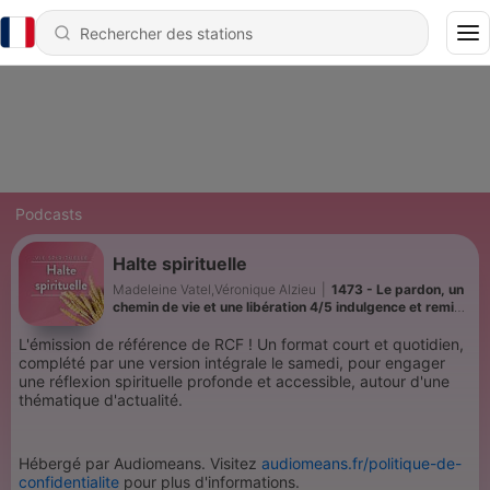
Podcasts
Halte spirituelle
Madeleine Vatel,Véronique Alzieu
|
1473 - Le pardon, un
chemin de vie et une libération 4/5 indulgence et remise
de dette
L'émission de référence de RCF ! Un format court et quotidien,
complété par une version intégrale le samedi, pour engager
une réflexion spirituelle profonde et accessible, autour d'une
thématique d'actualité.
Hébergé par Audiomeans. Visitez
audiomeans.fr/politique-de-
confidentialite
pour plus d'informations.