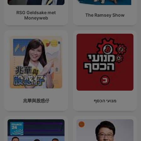
RSG Geldsake met
The Ramsey Show
Moneyweb
兆華與股惑仔
מנועי הכסף