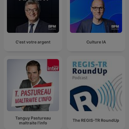
C'est votre argent
Culture IA
Tanguy Pastureau
The REGIS-TR RoundUp
maltraite l'info