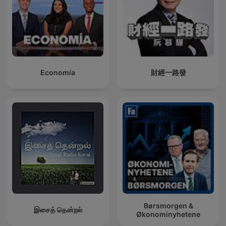
Economía
財經一路發
Børsmorgen &
இசைத் தென்றல்
Økonominyhetene