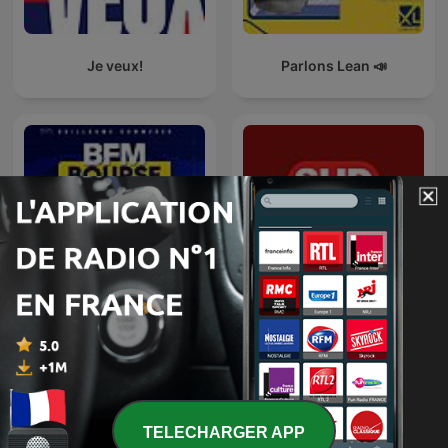
Je veux!
Parlons Lean 📣
BFM Bourse
L'info éco +
TELECHARGER APP