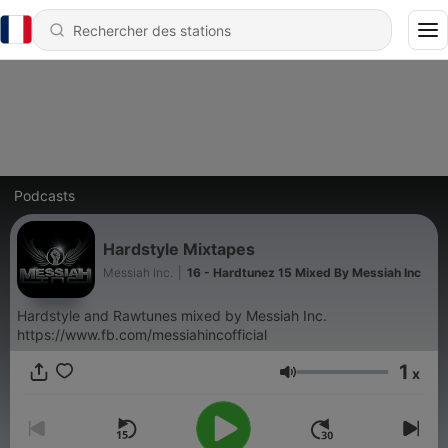
Podcasts
Hardstyle Mixtapes
Messiah Inc.
|
16 - Hardtunez 15 Mixed By Messiah Inc
Hardstyle and Rawtunes mixed by Messiah Inc.
https://www.fb.com/messiahincofficial
1
x
Volume