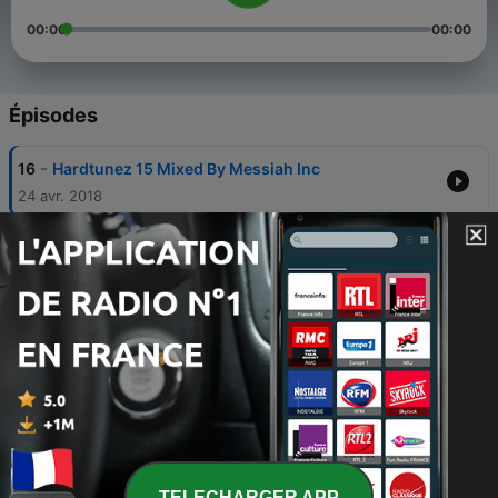
00:00
00:00
Épisodes
-
16
Hardtunez 15 Mixed By Messiah Inc
24 avr. 2018
-
15
Hardtunez 14 Mixed By Messiah Inc
29 déc. 2016
-
14
Hardtunez 13 Mixed By Messiah Inc.
20 août 2016
-
13
Messiah Inc.@HFU Summer Session 28.08.2015
HFU-Station Moscow
28 août 2015
-
12
Hardtunez 12 Mixed By Messiah Inc.
06 juil. 2015
TELECHARGER APP