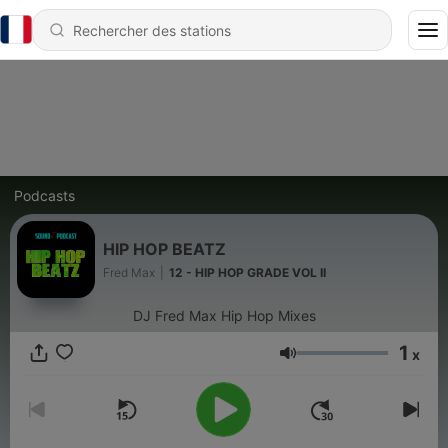
Podcasts
HIP HOP BEATZ
Fred Max
|
12 - HIP HOP GRADE VOL II
DJ Fred Max Hip Hop Mixes
1
x
Volume