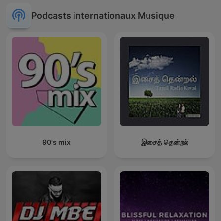
Ludiques 2025 |
Apprendre à Chanter
Podcasts internationaux Musique
Compte
90's mix
இசைத் தென்றல்