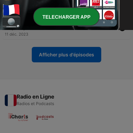
transport
15 janv. 2024
TELECHARGER APP
-
2
#2 Pomona : la banane, l’importateur et le
percepteur
11 déc. 2023
Afficher plus d'épisodes
Radio en Ligne
Radios et Podcasts