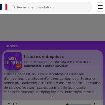
Podcasts
histoire d’entreprises
Claire MOYRAND
|
6 - #6 Bata et les Batavilles :
rationnaliser, planifier, surveiller
Dans ce podcast, nous vous racontons des histoires
d’entreprises, de tailles et d’origines variées, pour illustrer et
rendre plus concrètes certaines notions d’économie. Innovation
de service, recettes fiscales, transfert de technologie,
intégration verticale, dumping des prix, bulle spéculative :
voilà, en vrac, ce que nous aborderons à travers les aventures
de Google, des chaussures Bata, des transports Delanchy, du
1