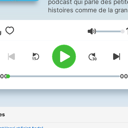
podcast qui parle des peti
histoires comme de la gra
histoire de Marseille.
Volume
:00
00
es