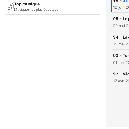
-
96
Sai
Top musique
12 juin 
Musiques les plus écoutées
-
95
Le 
29 mai 
-
94
La 
15 mai 2
-
93
Tun
01 mai 2
-
92
Vég
17 avr. 