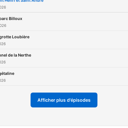
nt Henri et Saint André
2026
parc Billoux
2026
grotte Loubière
026
nel de la Nerthe
026
étaline
2026
Afficher plus d'épisodes