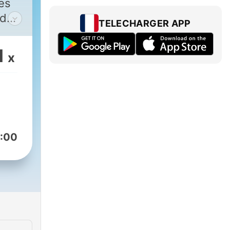
tes
nde
TELECHARGER APP
1
x
:00