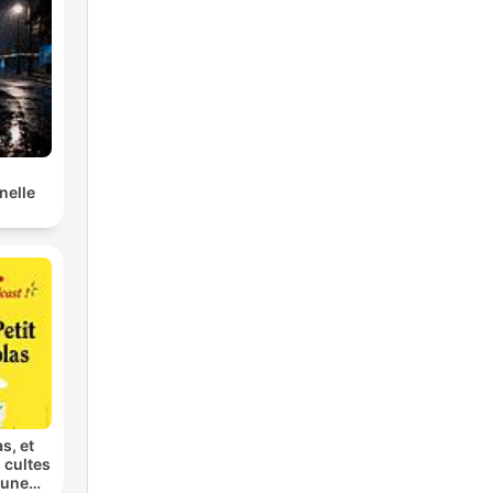
nelle
as, et
 cultes
 une