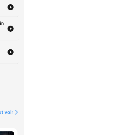
fin
t voir