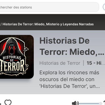
Historias De Terror: Miedo, Misterio y Leyendas Narradas
Historias De
Terror: Miedo,
Misterio y
Historias de Terror
|
15 - Historias de terror #15 | Neural: Identidad perdida
Leyendas
Explora los rincones más
oscuros del miedo con
Narradas
'Historias De Terror', un
programa dedicado a narra
relatos de terror, misterio y