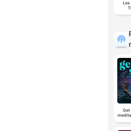
Les
T
Get 
medita