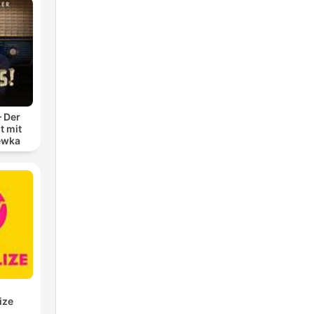
– Der
t mit
ewka
ize