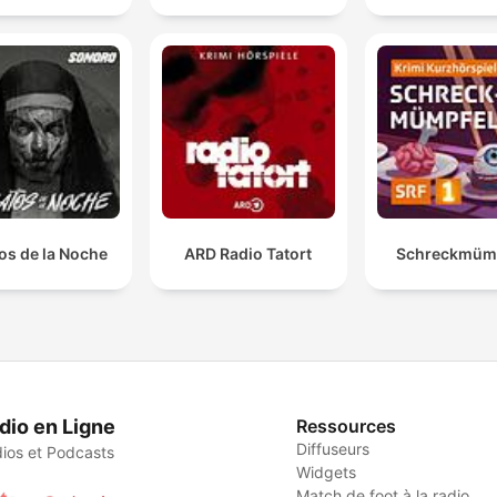
os de la Noche
ARD Radio Tatort
Schreckmümp
dio en Ligne
Ressources
Diffuseurs
ios et Podcasts
Widgets
Match de foot à la radio