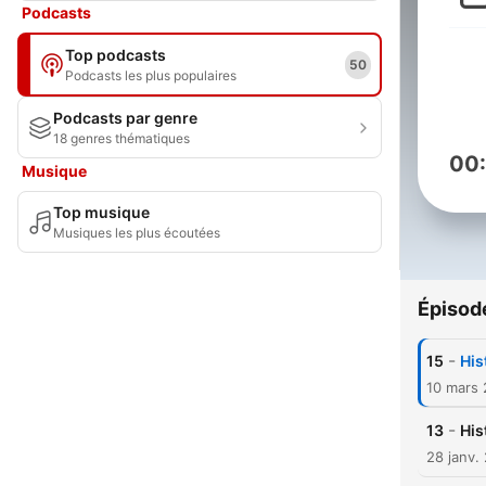
Podcasts
Top podcasts
50
Podcasts les plus populaires
Podcasts par genre
18 genres thématiques
00
Musique
Top musique
Musiques les plus écoutées
Épisod
-
15
His
10 mars
-
13
His
28 janv.