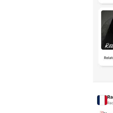
Relat
Ra
Rad