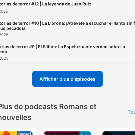
torias de terror #12 | La leyenda de Juan Ruiz
 2025
torias de terror #10 | La Llorona: ¡Atrévete a escuchar el llanto sin 
tus pecados!
 2025
orias de terror #9 | El Silbón: La Espeluznante verdad sobre la
nda
 2025
Afficher plus d'épisodes
Plus de podcasts Romans et
Tou
nouvelles