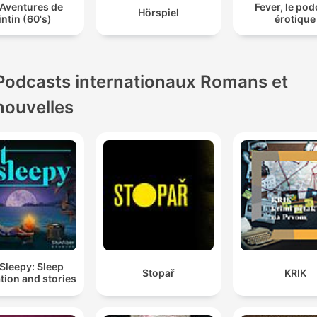
 Aventures de
Fever, le pod
Hörspiel
intin (60's)
érotique
Podcasts internationaux Romans et
nouvelles
Sleepy: Sleep
Stopař
KRIK
tion and stories