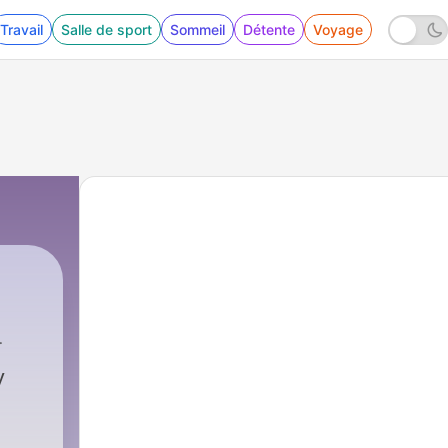
Travail
Salle de sport
Sommeil
Détente
Voyage
102 - At-Takathur التكاثر "Rivalry, Competition"
y