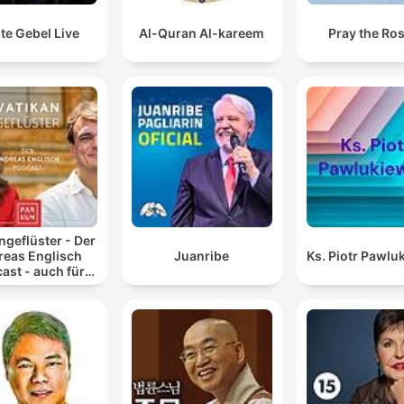
te Gebel Live
Al-Quran Al-kareem
Pray the Ro
ngeflüster - Der
reas Englisch
Juanribe
Ks. Piotr Pawlu
ast - auch für
Atheisten