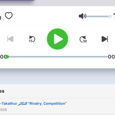
Volume
:00
00
es
At-Takathur التكاثر "Rivalry, Competition"
 2025