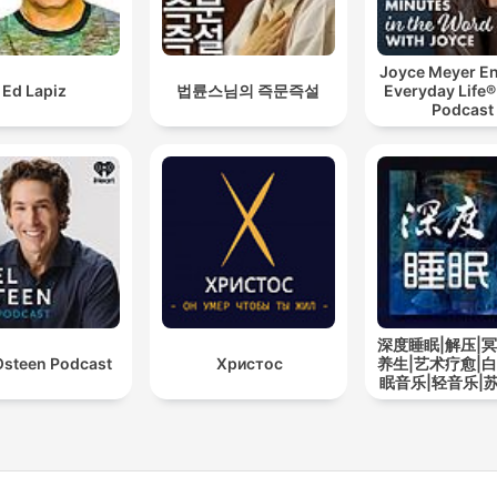
Joyce Meyer En
Ed Lapiz
법륜스님의 즉문즉설
Everyday Life®
Podcast
深度睡眠|解压|冥
Osteen Podcast
Христос
养生|艺术疗愈|白
眠音乐|轻音乐|
道