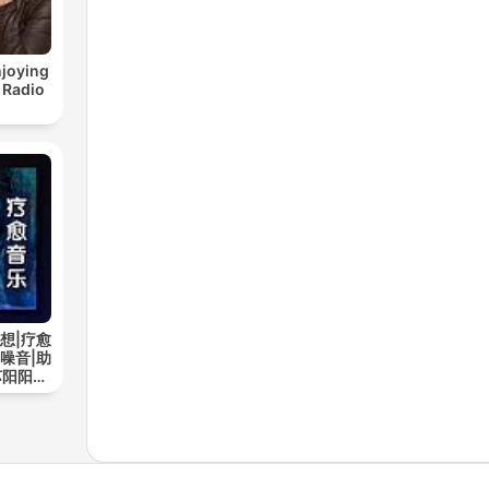
joying
 Radio
想|疗愈
噪音|助
苏阳阳频