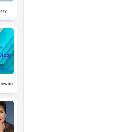
sary
kiewicz