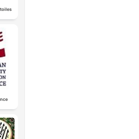
toiles
ance