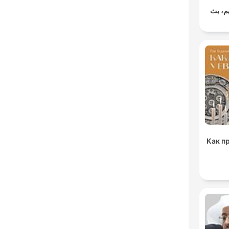
يم، بث
Как п