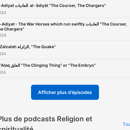
Al-Adiyat العاديات al-ʿādiyāt "The Courser, The Chargers"
2024
Adiyat - The War Horses which run swiftly⁠ ⁠العاديات "The Courser,
he Chargers"
2024
Al-Zalzalah الزلزلة, "The Quake"
024
Al-ʻAlaq العلق "The Clinging Thing" or "The Embryo"
024
Afficher plus d'épisodes
Plus de podcasts Religion et
Tou
spiritualité