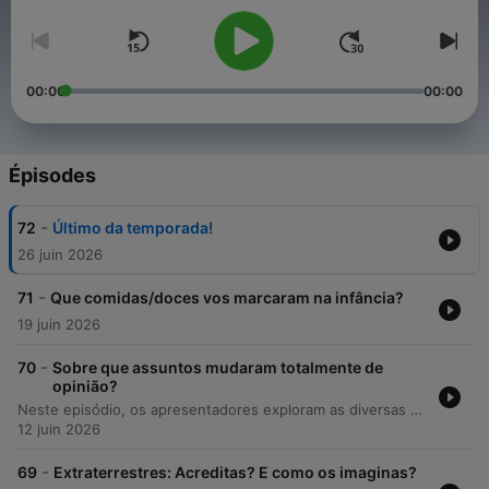
00:00
00:00
Épisodes
-
72
Último da temporada!
26 juin 2026
-
71
Que comidas/doces vos marcaram na infância?
19 juin 2026
-
70
Sobre que assuntos mudaram totalmente de
opinião?
Neste episódio, os apresentadores exploram as diversas mudanças de perspetiva que ocorreram ao longo de suas vidas, abordando desde preferências alimentares e hábitos de saúde mental até a evolução de seus valores e ambições de carreira. A conversa reflete sobre o impacto da pandemia na perceção do papel dos humoristas na sociedade e discute temas como o desinteresse pela fama, o patriotismo e as polémicas no mundo do futebol e do desporto.
12 juin 2026
-
69
Extraterrestres: Acreditas? E como os imaginas?