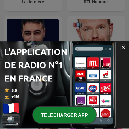
La dernière
RTL Humour
James O'Brien's Mystery
La riposte
Hour
TELECHARGER APP