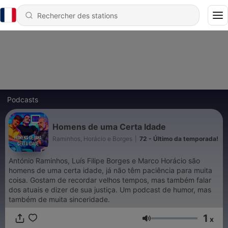
Podcasts
Homens de uma Certa Idade
Raminhos, Horácio e Borges
|
72 - Último da temporada!
António Raminhos, Luís Filipe Borges e Marco Horácio são
homens de uma certa idade, já não têm paciência para muita
coisa. Gostam de recordar velhos tempos, mas também falar
dos atuais e dizer de sua justiça. Um podcast de humor, mas
também de muita sinceridade.
1
x
Volume