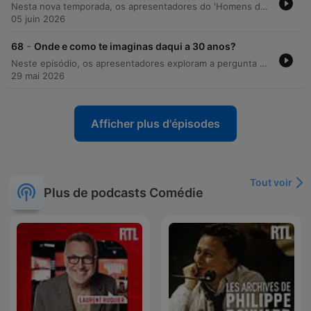
Nesta nova temporada, os apresentadores do 'Homens de uma Certa Idade' estreiam um novo estúdio luxuoso, abordando temas que vão desde o fenómeno musical de Bad Bunny e a simplicidade da música moderna até reflexões sobre a existência de vida extraterrestre. O episódio explora relatos de avistamentos em Portugal, vídeos do Pentágono e as vastas distâncias siderais. A conversa aprofunda-se em teorias sobre a presença de inteligência extraterrestre na Terra, o impacto de cataclismos em civilizações antigas e a possibilidade de estarmos a ser observados, alternando entre o debate científico e o humor descontraído.
05 juin 2026
-
68
Onde e como te imaginas daqui a 30 anos?
Neste episódio, os apresentadores exploram a pergunta enviada pelos ouvintes sobre como se imaginam daqui a 30 anos, partilhando diversas respostas de seguidores que abordam temas como a vitalidade na terceira idade, o desejo de manter a autonomia e as expectativas de saúde e longevidade. A conversa percorre visões humorísticas e reflexivas sobre o envelhecimento, o impacto da tecnologia e da genética no futuro e as mudanças no conceito de idade. O episódio encerra com memórias pessoais sobre o impacto da demência e reflexões existenciais sobre a importância de viver o momento presente.
29 mai 2026
Afficher plus d'épisodes
Tout voir
Plus de podcasts Comédie