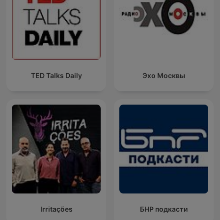
TED Talks Daily
Эхо Москвы
Irritações
БНР подкасти