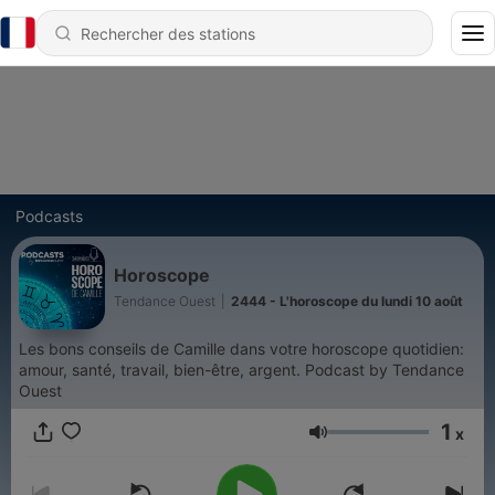
Podcasts
Horoscope
Tendance Ouest
|
2444 - L'horoscope du lundi 10 août
Les bons conseils de Camille dans votre horoscope quotidien:
amour, santé, travail, bien-être, argent. Podcast by Tendance
Ouest
1
x
Volume