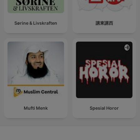
Sørine & Livskraften
講東講西
Mufti Menk
Spesial Horor