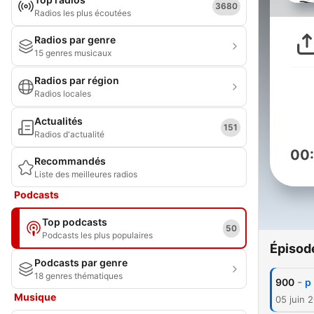
3680
Radios les plus écoutées
Radios par genre
15 genres musicaux
Radios par région
Radios locales
Actualités
151
Radios d'actualité
00
Recommandés
Liste des meilleures radios
Podcasts
Top podcasts
50
Podcasts les plus populaires
Épisod
Podcasts par genre
18 genres thématiques
-
900
p
Musique
05 juin 