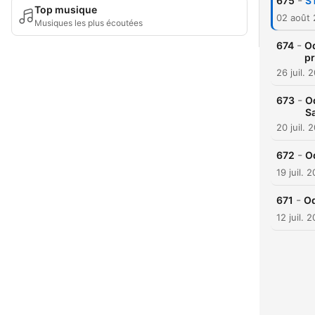
-
675
S
Top musique
02 août
Musiques les plus écoutées
-
674
Od
p
26 juil. 
-
673
Od
S
20 juil. 
-
672
Od
19 juil. 
-
671
Od
12 juil. 