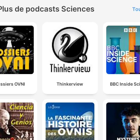
Plus de podcasts Sciences
Tou
ssiers OVNI
Thinkerview
BBC Inside Sc