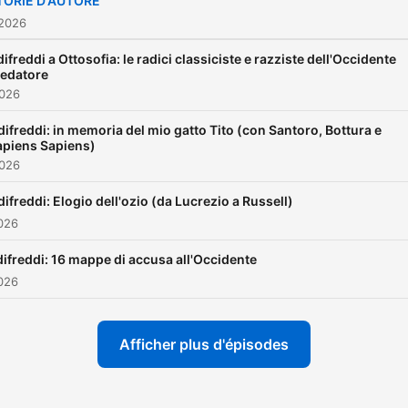
TORIE D'AUTORE
 2026
ifreddi a Ottosofia: le radici classiciste e razziste dell'Occidente
redatore
2026
ifreddi: in memoria del mio gatto Tito (con Santoro, Bottura e
apiens Sapiens)
2026
ifreddi: Elogio dell'ozio (da Lucrezio a Russell)
2026
ifreddi: 16 mappe di accusa all'Occidente
2026
Afficher plus d'épisodes