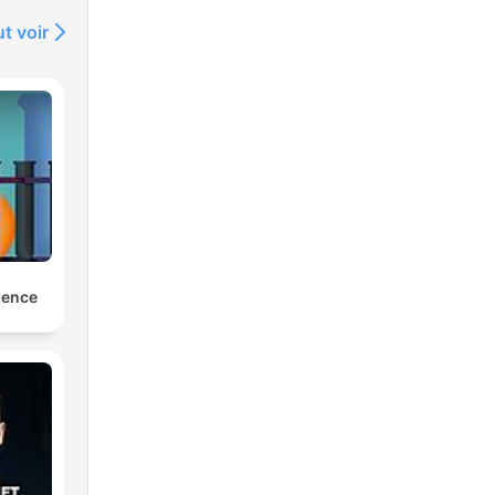
t voir
ience