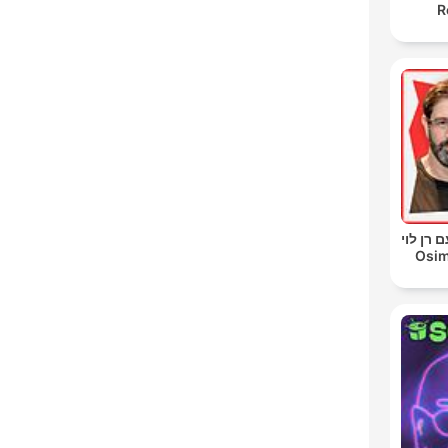
R
 רן לוי
Osim