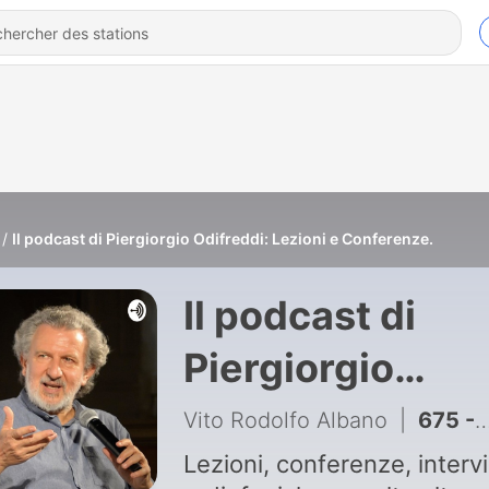
Il podcast di Piergiorgio Odifreddi: Lezioni e Conferenze.
Il podcast di
Piergiorgio
Odifreddi: Lezio
Vito Rodolfo Albano
|
675 - STORIE D'AUTORE
e Conferenze.
Lezioni, conferenze, interv