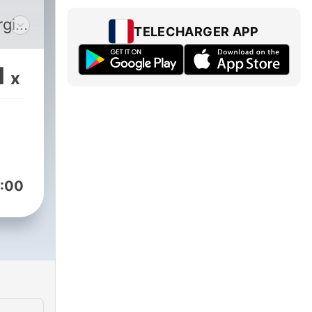
rgio
TELECHARGER APP
o
e lo
1
x
 o
lla
ca.
to
o, e
:00
ti.
m o