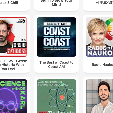
Stuff To Blow Your
elax & Chill
性平真心
Mind
עושים היסטוריה עם
The Best of Coast to
 Historia With
Radio Nauk
Coast AM
Ran Levi