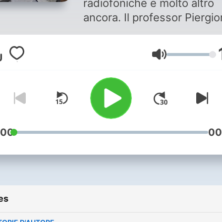
radiofoniche e molto altro
ancora. Il professor Piergio
Odifreddi racconta in mod
avvincente e con l’ironia ch
Volume
caratterizza, gli aspetti più
meno noti della scienza, de
politica, della religione e
ovviamente della matemati
Questo podcast è pubblica
senza alcuno scopo di lucr
:00
00
con il solo fine di rendere
facilmente accessibili
contenuti culturali già gratui
Contatti: alviro1@gmail.co
es
telegram @Alviro72