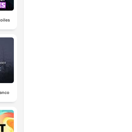
oiles
lanco