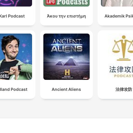
Karl Podcast
Άκου την επιστήμη
Akademik Psik
dland Podcast
Ancient Aliens
法律攻防