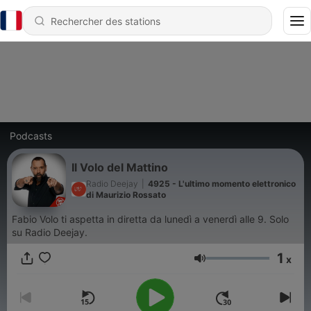
Podcasts
Il Volo del Mattino
Radio Deejay
|
4925 - L'ultimo momento elettronico
di Maurizio Rossato
Fabio Volo ti aspetta in diretta da lunedì a venerdì alle 9. Solo
su Radio Deejay.
1
x
Volume