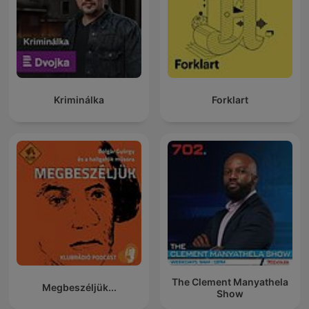
Kriminálka
Forklart
The Clement Manyathela
Megbeszéljük...
Show