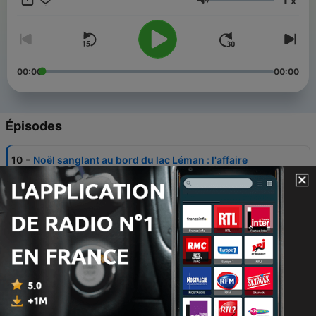
x
déroule le fil d'enquêtes criminelles peu communes, pour
Volume
comprendre comment elles ont été résolues. Une série de
podcasts narrée par Arnaud Poivre d'Arvor.
00:00
00:00
Épisodes
-
10
Noël sanglant au bord du lac Léman : l'affaire
Légeret
16 juil. 2021
-
9
Mystérieuse agression : l'affaire Sylvie Darcy
16 juil. 2021
-
8
Teknival mortel en Bretagne : l'affaire Mathilde
Croguennec
16 juil. 2021
-
7
Massacres pour un faux trésor : l'affaire Troadec