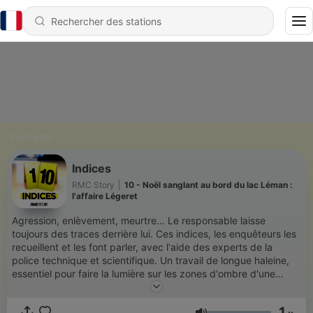
Podcasts
Indices
RMC Story
|
10 - Noël sanglant au bord du lac Léman :
l'affaire Légeret
Agression, enlèvement, meurtre… Le responsable laisse
toujours des traces derrière lui. Ces indices, les enquêteurs les
recueillent et les font parler, avec l'aide des experts de la
police technique et scientifique. Un travail de longue haleine,
essentiel pour faire la lumière sur les zones d'ombre d'une
affaire. A travers les témoignages des experts et des
enquêteurs mais aussi de proches des victimes, INDICES
1