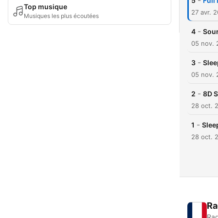
-
5
Full
Top musique
27 avr. 
Musiques les plus écoutées
-
4
Soun
05 nov.
-
3
Slee
05 nov.
-
2
8D S
28 oct. 
-
1
Slee
28 oct. 
Ra
Rad