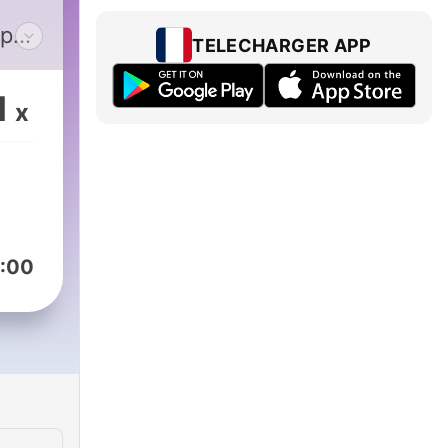
op
TELECHARGER APP
ded
ess
1
x
our
ing
p
:00
.