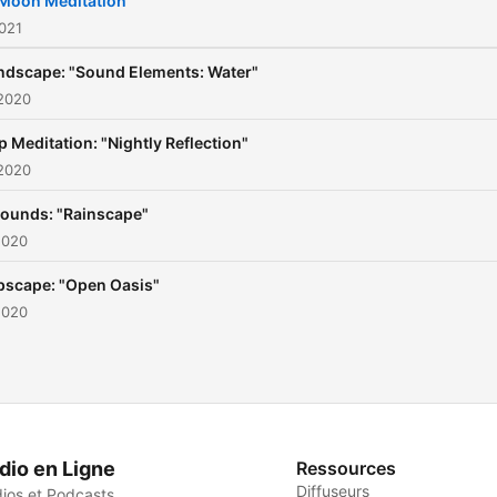
 Moon Meditation
2021
dscape: "Sound Elements: Water"
 2020
p Meditation: "Nightly Reflection"
 2020
ounds: "Rainscape"
2020
pscape: "Open Oasis"
2020
dio en Ligne
Ressources
Diffuseurs
ios et Podcasts