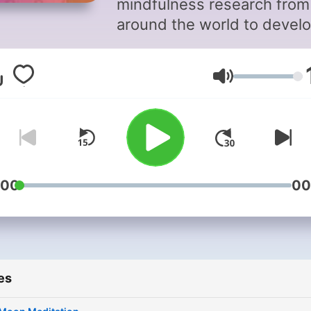
mindfulness research from
around the world to devel
an extensive library of gui
meditations so you can str
Volume
less and find more joy in y
life. Enrich your mind, your
health and your life by add
just a few minutes of
mindfulness to each day.
Download the INSCAPE ap
:00
00
for iOS or Android for more
es