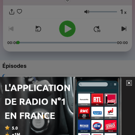
Violente), des personnes qui osent s'engager et relever des
défis, portées par leur foi en Dieu et leur foi en l'Homme.
1
x
Volume
00:00
00:00
Épisodes
-
268
Et si j'arrêtais de râler?
03 juil. 2026
-
267
Ordinations à Lyon d'Augustin et Lucas : «
Ensemble, on va plus loin »
26 juin 2026
-
266
Mary Viénot écrit à son fils Igor, autiste : "tu ne
m'as jamais dit maman"
26 juin 2026