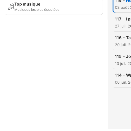
-
118
Hu
Top musique
03 août
Musiques les plus écoutées
-
117
I 
27 juil. 
-
116
Ta
20 juil. 
-
115
Jo
13 juil. 
-
114
Wa
06 juil. 