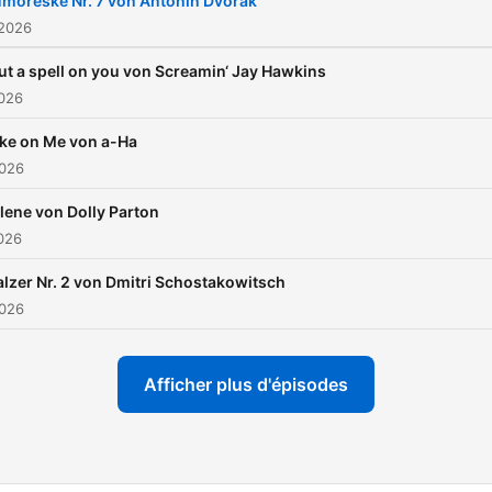
moreske Nr. 7 von Antonin Dvorak
vor allem durchforstet er
 2026
Archive, CD-Schränke und
put a spell on you von Screamin‘ Jay Hawkins
Streaming-Portale, um die
2026
schönsten, spannendsten
ke on Me von a-Ha
schrägsten Cover-Version
2026
zu finden. Denn manchmal 
eine subtile Verwandlung 
lene von Dolly Parton
2026
Magie.
lzer Nr. 2 von Dmitri Schostakowitsch
2026
Afficher plus d'épisodes