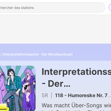
Interpretationssache - Der Musikpodcast
Interpretations
- Der
Musikpodcast
SR
|
118 - Humoreske Nr. 7 von Antonin Dvorak
Was macht Über-Songs wi