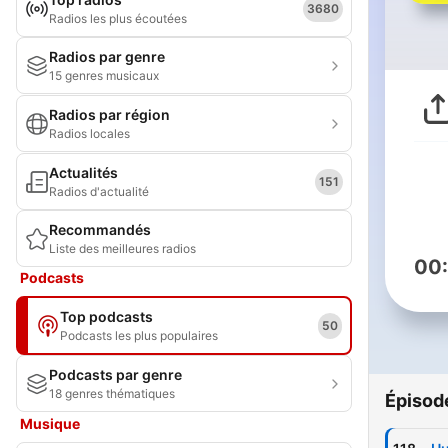
3680
Radios les plus écoutées
Radios par genre
15 genres musicaux
Radios par région
Radios locales
Actualités
151
Radios d'actualité
Recommandés
Liste des meilleures radios
00
Podcasts
Top podcasts
50
Podcasts les plus populaires
Podcasts par genre
18 genres thématiques
Épisod
Musique