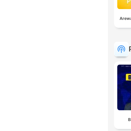
Arewa
B