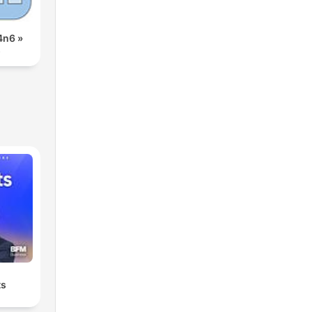
4n6 »
s
ts