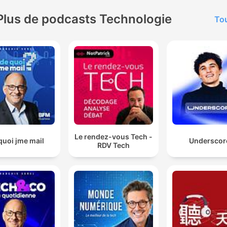
Plus de podcasts Technologie
Tou
Le rendez-vous Tech -
quoi jme mail
Underscor
RDV Tech