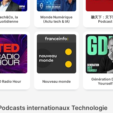
ech&Co, la
Monde Numérique
聽天下：天下
uotidienne
(Actu tech & IA)
Podcast
Génération D
D Radio Hour
Nouveau monde
Yourself
Podcasts internationaux Technologie