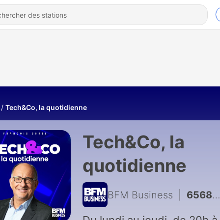
Tech&Co, la quotidienne
Tech&Co, la
quotidienne
BFM Business
|
6568 - François Bourrier-Soifer, directeur général délégué de Safran.AI – 13/07