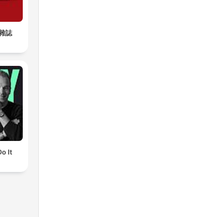
雜誌
o It