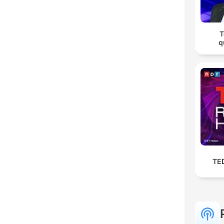
T
q
TE