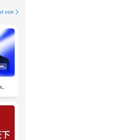
t voir
e_