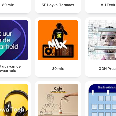
80 mix
БГ Наука Подкаст
AH Tech
t uur van de
80 mix
GDH Pres
waarheid