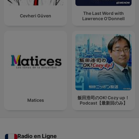
The Last Word with
Cevheri Güven
Lawrence O’Donnell
飯田浩司のOK! Cozy up！
Matices
Podcast【最新回のみ】
Radio en Ligne