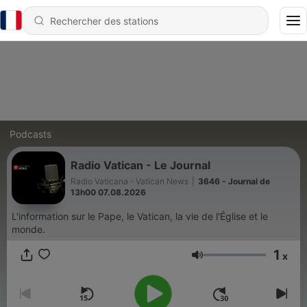
Podcasts
Radio Vatican - Le Journal
Radio Vaticana - Vatican News
|
3646 - Journal de
13h00 07.08.2026
L'information sur le Pape, le Vatican, la vie de l'Église et le
monde.
1
x
Volume