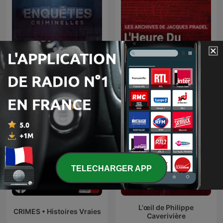
L’heure du crime : les
Enquêtes criminelles
archives de Jacques
Pradel
TELECHARGER APP
L'œil de Philippe
CRIMES • Histoires Vraies
Caverivière