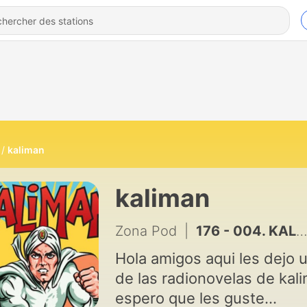
kaliman
kaliman
Zona Pod
|
176 - 004. KALIMAN en el valle de los vampiros cap 2 (parte 2)
Hola amigos aqui les dejo 
de las radionovelas de kal
espero que les guste...