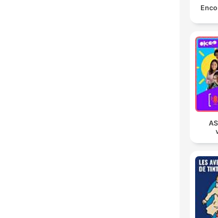
Encor
AS