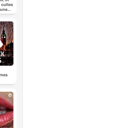
 cultes
 une
lmes