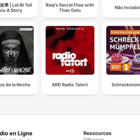
 | Let BI Tell
Raqi’s Secret Files with
Não Inviabil
ou A Story
Titan Gelo
os de la Noche
ARD Radio Tatort
Schreckmümp
dio en Ligne
Ressources
Diffuseurs