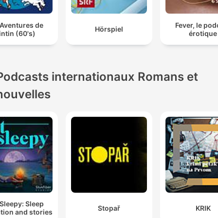
 Aventures de
Fever, le pod
Hörspiel
intin (60's)
érotique
Podcasts internationaux Romans et
nouvelles
Sleepy: Sleep
Stopař
KRIK
tion and stories