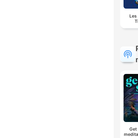
Les
T
Get 
medita