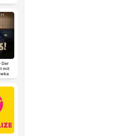
– Der
t mit
ewka