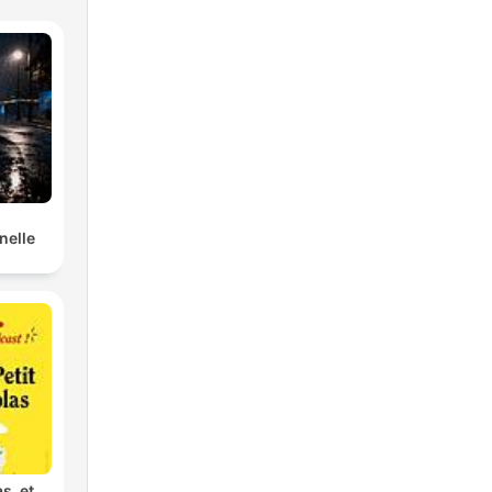
nelle
as, et