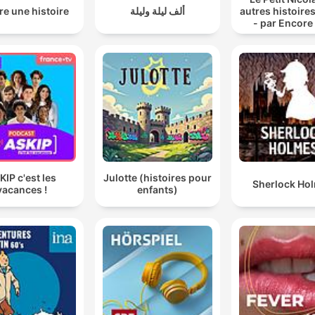
e une histoire
ألف ليلة وليلة
autres histoires
- par Encore
histoire
KIP c'est les
Julotte (histoires pour
Sherlock Ho
vacances !
enfants)