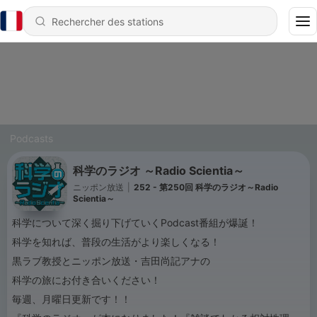
Podcasts
科学のラジオ ～Radio Scientia～
ニッポン放送
|
252 - 第250回 科学のラジオ～Radio
Scientia～
科学について深く掘り下げていくPodcast番組が爆誕！
科学を知れば、普段の生活がより楽しくなる！
黒ラブ教授とニッポン放送・吉田尚記アナの
科学の旅にお付き合いください！
毎週、月曜日更新です！！