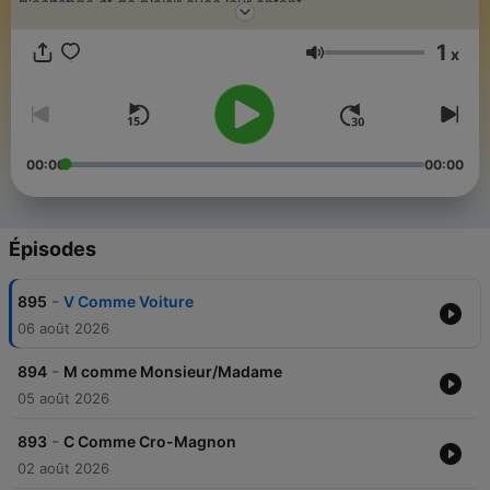
d'échange et de plaisir avec leur enfant.
Embarquez avec nous sur les réseaux sociaux pour ne rien
1
x
rater !
Volume
🟪Instagram :
https://www.instagram.com/studiokodomo/
🟦Facebook :
https://www.facebook.com/studiokodomo
/
00:00
00:00
Épisodes
-
895
V Comme Voiture
06 août 2026
-
894
M comme Monsieur/Madame
05 août 2026
-
893
C Comme Cro-Magnon
02 août 2026