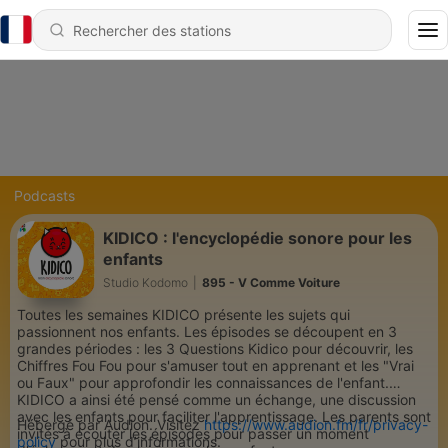
Podcasts
KIDICO : l'encyclopédie sonore pour les
enfants
Studio Kodomo
|
895 - V Comme Voiture
Toutes les semaines KIDICO présente les sujets qui
passionnent nos enfants. Les épisodes se découpent en 3
grandes périodes : les 3 Questions Kidico pour découvrir, les
Chiffres Fou Fou pour s'amuser tout en apprenant et les "Vrai
ou Faux" pour approfondir les connaissances de l'enfant.
KIDICO a ainsi été pensé comme un échange, une discussion
avec les enfants pour faciliter l'apprentissage. Les parents sont
Hébergé par Audion. Visitez
https://www.audion.fm/fr/privacy-
invités à écouter les épisodes pour passer un moment
policy
pour plus d’informations.