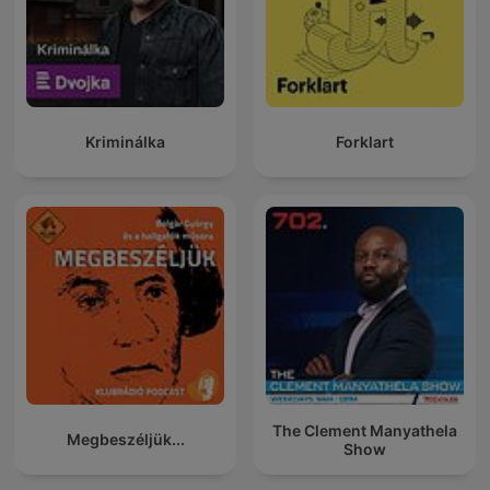
Kriminálka
Forklart
The Clement Manyathela
Megbeszéljük...
Show