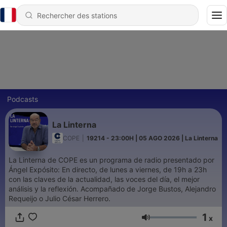
Podcasts
La Linterna
COPE
|
19214 - 23:00H | 05 AGO 2026 | La Linterna
La Linterna de COPE es un programa de radio presentado por
Ángel Expósito: En directo, de lunes a viernes, de 19h a 23h
con las claves de la actualidad, las voces del día, el mejor
análisis y la reflexión. Acompañado de Jorge Bustos, Alejandro
Requeijo o Julio César Herrero.
1
x
Volume