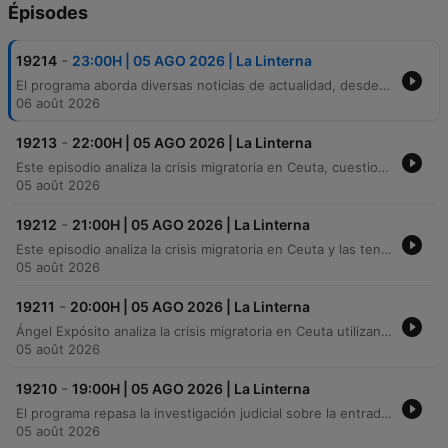
Épisodes
-
19214
23:00H | 05 AGO 2026 | La Linterna
El programa aborda diversas noticias de actualidad, desde casos recientes de violencia machista en Murcia y Asturias hasta la crisis migratoria de menores en Ceuta. También se analiza el impacto del calor en los medicamentos, el descenso en la compraventa de viviendas y el aumento del precio de los carburantes. Asimismo, se destaca la labor de unas costureras en Córdoba para humanizar la unidad de neonatología, junto con otros temas como el aumento de casos del virus del Nilo en España, incendios forestales en Castellón y un importante hallazgo arqueológico en Ciudad Real.
06 août 2026
-
19213
22:00H | 05 AGO 2026 | La Linterna
Este episodio analiza la crisis migratoria en Ceuta, cuestionando la gestión del gobierno español, la falta de respuesta ante avisos previos y las consecuencias de las sentencias judiciales. Se debate sobre la relación diplomática con Marruecos, la responsabilidad política y el papel de la Unión Europea frente a las fronteras sur. Asimismo, se aborda la polémica sobre la posible sede de la final del Mundial 2030, analizando las presiones geopolíticas y cómo países como Marruecos utilizan eventos deportivos para fortalecer su proyección internacional y ejercer poder blando.
05 août 2026
-
19212
21:00H | 05 AGO 2026 | La Linterna
Este episodio analiza la crisis migratoria en Ceuta y las tensiones políticas derivadas de la gestión de menores, examinando la compleja relación estratégica e interdependencia económica entre España y Marruecos. Se exploran diversas perspectivas sobre la necesidad de recuperar la comunicación diplomática y los riesgos de una posible connivencia estatal ante el aumento de la presión fronteriza. Asimismo, el programa aborda temas de actualidad económica y social, como la subida del precio de los carburantes, el funcionamiento de la hipoteca inversa y las graves consecuencias de los incendios en el sector agrícola de Castellón. Se destaca la urgencia de ayudas para evitar el abandono de tierras y la crisis del relevo generacional en la región.
05 août 2026
-
19211
20:00H | 05 AGO 2026 | La Linterna
Ángel Expósito analiza la crisis migratoria en Ceuta utilizando conceptos de la RAE para cuestionar la gestión gubernamental y la falta de previsión ante los hechos. El episodio también aborda diversas noticias nacionales e internacionales, incluyendo procesos judiciales en Marruecos, el mensaje del Papa y conflictos bélicos. Asimismo, se repasan otros temas de actualidad como la situación de seguridad fronteriza, la apertura de una librería temática en Ureña, noticias sobre los Eagles en Las Vegas y la estrategia política de Gianni Infantino ante su reelección en la FIFA.
05 août 2026
-
19210
19:00H | 05 AGO 2026 | La Linterna
El programa repasa la investigación judicial sobre la entrada de migrantes en Ceuta, las tensiones políticas por el reparto de menores y sucesos internacionales como ataques en Ucrania. También se informa sobre un trágico asesinato machista en Asturias, una explosión industrial en Gran Canaria y noticias deportivas sobre el Mundial 2030. En el ámbito científico y de salud, se analiza la alerta por el virus del Nilo en Sevilla y un importante hallazgo paleontológico en Ciudad Real. Además, se presenta el desarrollo de robótica con inteligencia emocional para apoyar terapias en niños con autismo y las recomendaciones para observar el próximo eclipse solar total.
05 août 2026