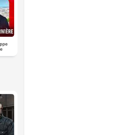
ippe
re