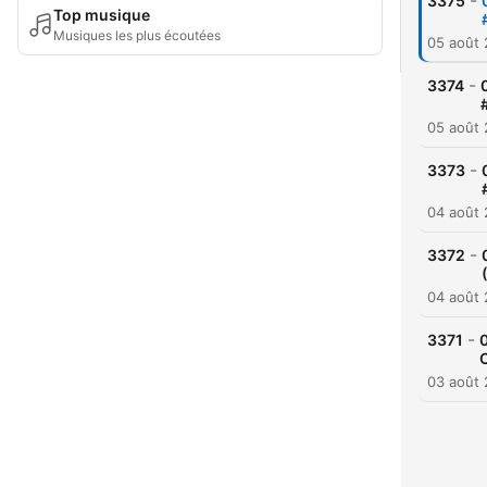
-
3375
Top musique
Musiques les plus écoutées
05 août
-
3374
05 août
-
3373
04 août
-
3372
04 août
-
3371
0
03 août