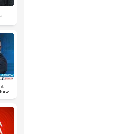
a
nt
Show