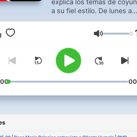
explica los temas de coyun
a su fiel estilo. De lunes a
viernes un nuevo episodio.
Volume
:00
00
es