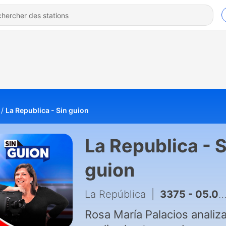
La Republica - Sin guion
La Republica - S
guion
La República
|
3375 - 05.08 | Rosa María Palacios entrevista a Ollanta Humala | RMP #SinGuion (Parte 2/2)
Rosa María Palacios analiza