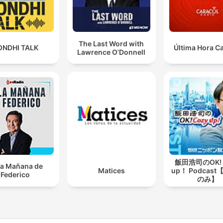
The Last Word with
ONDHI TALK
Última Hora C
Lawrence O’Donnell
飯田浩司のOK! 
la Mañana de
Matices
up！ Podcas
Federico
のみ】