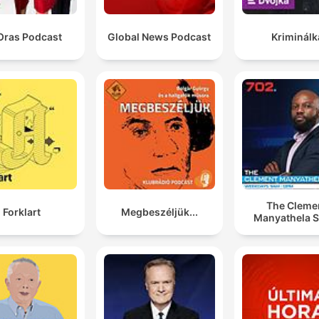
Oras Podcast
Global News Podcast
Kriminálk
The Cleme
Forklart
Megbeszéljük...
Manyathela 