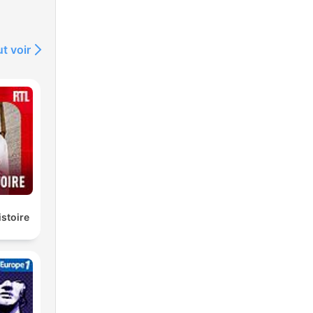
t voir
istoire