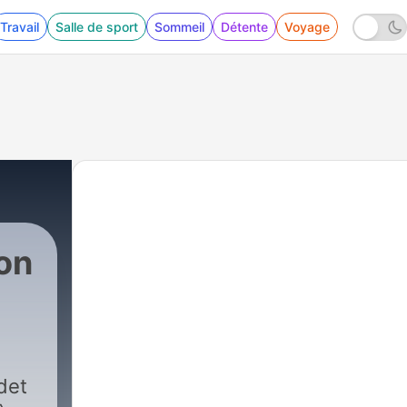
Travail
Salle de sport
Sommeil
Détente
Voyage
ion
|
95 - #95 - Le
det