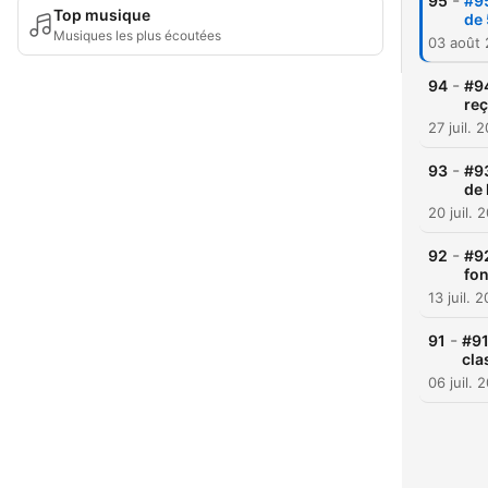
-
95
#95
Top musique
de 
Musiques les plus écoutées
03 août
-
94
#94
reç
27 juil. 
-
93
#93
de 
20 juil. 
-
92
#92
fo
13 juil. 
-
91
#91
cla
06 juil. 