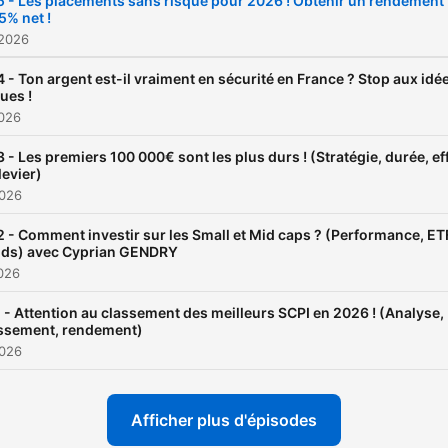
 - Les placements sans risque pour 2026 ! Obtenir un rendement
5% net !
Nous découvrir :
 2026
https://www.bonnetdoyenc
 - Ton argent est-il vraiment en sécurité en France ? Stop aux idé
ues !
2026
 - Les premiers 100 000€ sont les plus durs ! (Stratégie, durée, ef
levier)
2026
 - Comment investir sur les Small et Mid caps ? (Performance, ET
nds) avec Cyprian GENDRY
2026
 - Attention au classement des meilleurs SCPI en 2026 ! (Analyse,
ssement, rendement)
2026
Afficher plus d'épisodes