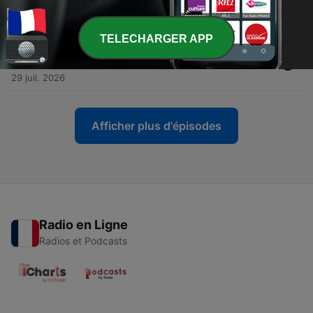
Phalle | 4/5 · La joie comme résistance
29 juil. 2026
TELECHARGER APP
-
631
[DÉCOUVERTE] Avoir raison avec... Niki de Saint
Phalle | 5/5 · L'enfance comme une fin
29 juil. 2026
Afficher plus d'épisodes
Radio en Ligne
Radios et Podcasts