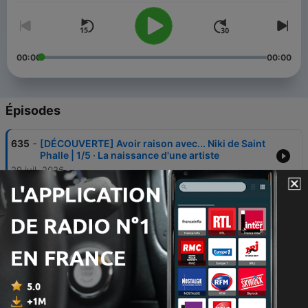
00:00
00:00
Épisodes
-
635
[DÉCOUVERTE] Avoir raison avec... Niki de Saint
Phalle | 1/5 · La naissance d'une artiste
29 juil. 2026
-
634
[DÉCOUVERTE] Avoir raison avec... Niki de Saint
Phalle | 2/5 · Un art féministe
29 juil. 2026
-
633
[DÉCOUVERTE] Avoir raison avec... Niki de Saint
Phalle | 3/5 · Rendre l'art populaire
29 juil. 2026
-
632
[DÉCOUVERTE] Avoir raison avec... Niki de Saint