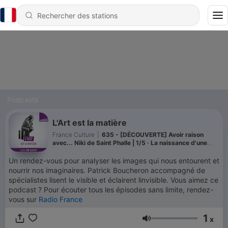
Podcasts
L'Art est la matière
France Culture
|
635 - [DÉCOUVERTE] Avoir raison
avec... Niki de Saint Phalle | 1/5 · La naissance d'une
artiste
Un rendez-vous pour analyser les images qui nous entourent et
nourrir nos imaginaires. Patrick Boucheron accompagné de
spécialistes lisent le visible et éclairent linvisible. Vous aimez ce
podcast ? Pour écouter tous les épisodes sans limite, rendez-
vous sur
Radio France
1
x
Volume