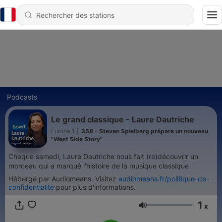
Podcasts
Le grand classique - Laure Dautriche
Europe 1
|
358 - Steven Spielberg prépare un nouveau
"West Side Story"
Chaque samedi, Laure Dautriche nous fait (re)découvrir un
morceau qui a marqué l'histoire de la musique classique
Hébergé par Audiomeans. Visitez
audiomeans.fr/politique-de-
confidentialite
pour plus d'informations.
1
x
Volume