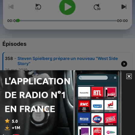
00:00
00:00
Épisodes
-
358
Steven Spielberg prépare un nouveau "West Side
Story"
26 mai 2019
-
357
A la découverte du piano-forte, ancêtre du piano
moderne
07 avr. 2019
-
356
Gilles Vigneault à la manière baroque pour
saluer la fin de l’hiver
17 mars 2019
-
355
Comment Antonin Dvorak a eu l’idée d’écrire la
"Symphonie du Nouveau Monde" ?