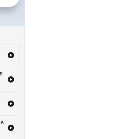
DS
 À