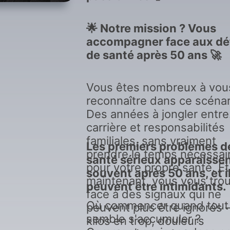
🌟 Notre mission ? Vous
accompagner face aux dé
de santé après 50 ans 🚀
Vous êtes nombreux à vou
reconnaître dans ce scénar
Des années à jongler entre
carrière et responsabilités
familiales, sans vraiment
Les premiers problèmes d
prendre le temps nécessai
santé sérieux apparaisse
pour votre propre santé. Et
souvent après 50 ans, et i
maintenant, vous vous tro
peuvent être intimidants.
face à des signaux qui ne
Où commencer quand tout
peuvent plus être ignorés
semble s'accumuler ?
kilos en trop, douleurs