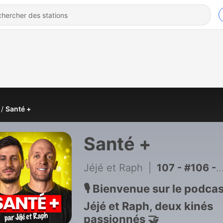
Santé +
Santé +
Jéjé et Raph
|
107 - #106 - ILS VOUS MENTENT SUR LA MÉNOPAUSE (L’ENQUÊTE D’UN EXPERT)
🎙️ Bienvenue sur le podca
Jéjé et Raph, deux kinés
passionnés 🤝