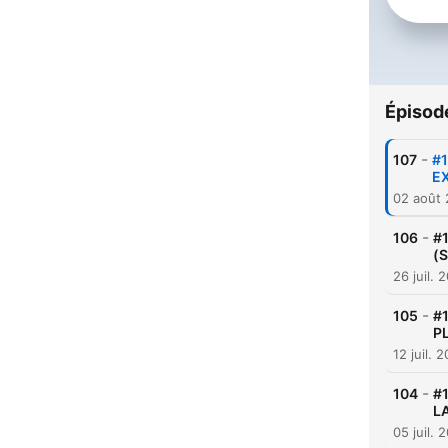
Épisod
-
107
#1
E
02 août
-
106
#
(
26 juil. 
-
105
#
P
12 juil. 
-
104
#
L
05 juil. 