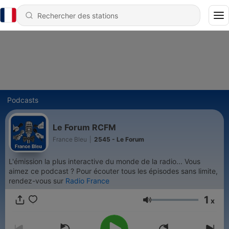
Podcasts
Le Forum RCFM
France Bleu
|
2545 - Le Forum
L'émission la plus interactive du monde de la radio... Vous
aimez ce podcast ? Pour écouter tous les épisodes sans limite,
rendez-vous sur
Radio France
1
x
Volume