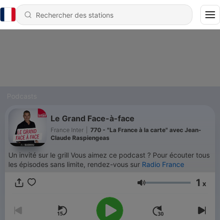
Podcasts
Le Grand Face-à-face
France Inter
|
770 - "La France à la carte" avec Jean-
Claude Raspiengeas
Un invité sur le grill Vous aimez ce podcast ? Pour écouter tous
les épisodes sans limite, rendez-vous sur
Radio France
1
x
Volume