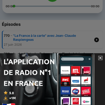
00:00
00:00
Épisodes
-
770
"La France à la carte" avec Jean-Claude
Raspiengeas
27 juin 2026
-
769
Le duel Natacha Polony, Gilles Finchelstein du
samedi 27 juin 2026
26 juin 2026
-
768
Émission spéciale : Marc Bloch au Panthéon,
quelles leçons nous laisse-t-il ?
20 juin 2026
-
767
À la rencontre de l'ayahuasca avec David Dupuis,
de retour d'années d'études "d’anthropologie
psychédélique"
13 juin 2026