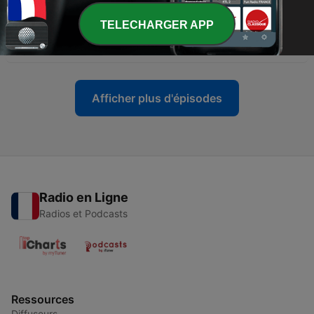
-
766
Le duel Natacha Polony, Gilles Finchelstein du
TELECHARGER APP
samedi 13 juin 2026
12 juin 2026
Afficher plus d'épisodes
Radio en Ligne
Radios et Podcasts
Ressources
Diffuseurs