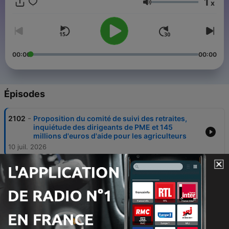
1
x
Volume
00:00
00:00
Épisodes
-
2102
Proposition du comité de suivi des retraites,
inquiétude des dirigeants de PME et 145
millions d'euros d'aide pour les agriculteurs
10 juil. 2026
-
2101
Dette française, hausse du trafic aérien et
lancement de la nouvelle version d'OpenAI
09 juil. 2026
-
2100
Annonce d'économies par le gouvernement,
sommet de l'OTAN à Ankara et intelligence
artificielle dans les entreprises occidentales