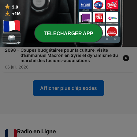
08 juil. 2026
-
2099
Réunion du comité d'alerte sur les finances
publiques, sommet de l'OTAN à Ankara et
conséquences de la surproduction d'électricité
en France
TELECHARGER APP
07 juil. 2026
-
2098
Coupes budgétaires pour la culture, visite
d'Emmanuel Macron en Syrie et dynamisme du
marché des fusions-acquisitions
06 juil. 2026
Afficher plus d'épisodes
Radio en Ligne