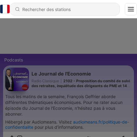
Podcasts
Le Journal de l'Economie
Radio Classique
|
2102 - Proposition du comité de suivi
des retraites, inquiétude des dirigeants de PME et 145
millions d'euros d'aide pour les agriculteurs
Tous les matins de la semaine, François Geffrier aborde
différentes thématiques économiques. Pour ne rater aucun
épisode du Journal de l'Economie, n'hésitez pas à vous
abonner.
Hébergé par Audiomeans. Visitez
audiomeans.fr/politique-de-
confidentialite
pour plus d'informations.