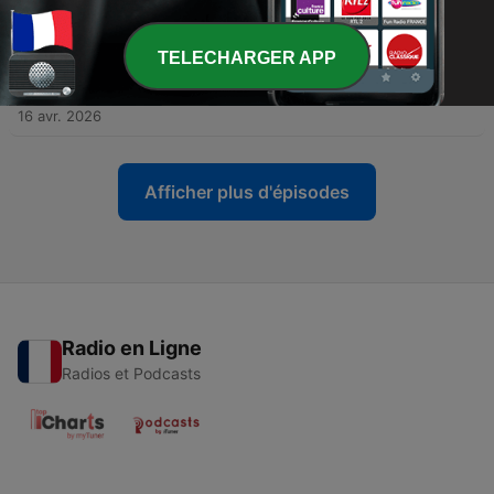
ma tombe"
13 mai 2026
TELECHARGER APP
-
54
"Il y a des cauchemars qui vont te dire qu'il faut
grandir parfois"
16 avr. 2026
Afficher plus d'épisodes
Radio en Ligne
Radios et Podcasts