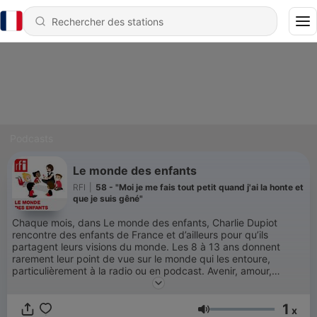
Podcasts
Le monde des enfants
RFI
|
58 - "Moi je me fais tout petit quand j'ai la honte et
que je suis gêné"
Chaque mois, dans Le monde des enfants, Charlie Dupiot
rencontre des enfants de France et d’ailleurs pour qu’ils
partagent leurs visions du monde. Les 8 à 13 ans donnent
rarement leur point de vue sur le monde qui les entoure,
particulièrement à la radio ou en podcast. Avenir, amour,
humiliation, peur(s), environnement..., leurs réflexions et leurs
interrogations méritent d'être écoutées. « Le monde des
1
enfants », un podcast réalisé par Charlie Dupiot et mis en
x
Volume