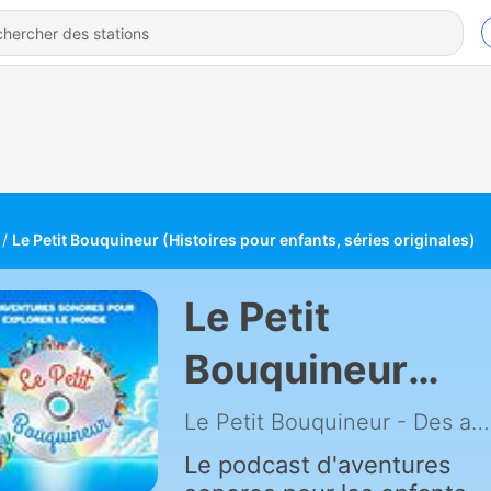
Le Petit Bouquineur (Histoires pour enfants, séries originales)
Le Petit
Bouquineur
(Histoires pour
Le Petit Bouquineur - Des aventures sonores pour explorer le monde (Podcast jeunesse)
enfants, séries
Le podcast d'aventures