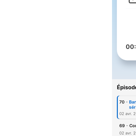
00
Épisod
-
70
Ban
sér
02 avr. 
-
69
Cor
02 avr. 