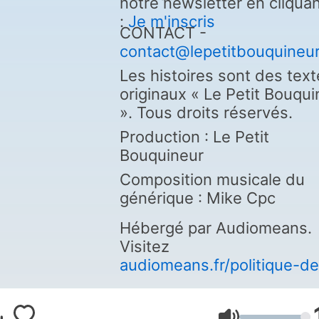
notre newsletter en cliqua
:
Je m'inscris
CONTACT -
contact@lepetitbouquineu
Les histoires sont des tex
originaux « Le Petit Bouqui
». Tous droits réservés.
Production : Le Petit
Bouquineur
Composition musicale du
générique : Mike Cpc
Hébergé par Audiomeans.
Visitez
audiomeans.fr/politique-de
confidentialite
pour plus
d'informations.