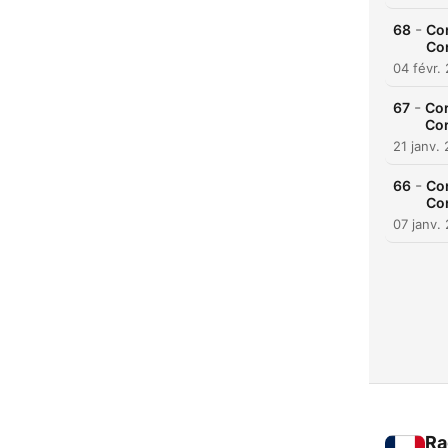
-
68
Cor
Cor
04 févr.
-
67
Cor
Cor
21 janv.
-
66
Cor
Cor
07 janv.
Ra