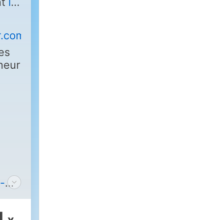
nt
ici
r.com
tes
neur
-
1
x